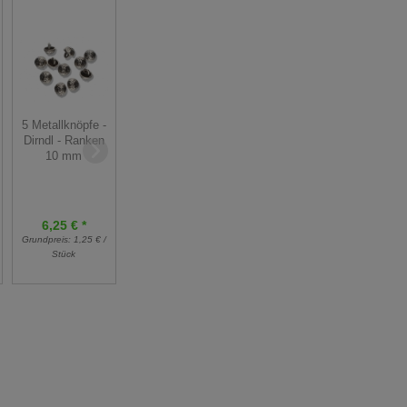
4 Stück Knopf -
5 Metallknöpfe -
Mettler Seide
Dirndl -
Dirndl - Ranken
Nähgarn - 50m
galvanisiert -
10 mm
Spule - Farbe 52
grau 10mm
rosa
6,25 € *
4,80 € *
Grundpreis:
1,25 € /
Grundpreis:
0,80 € /
3,00 € *
Stück
Stück