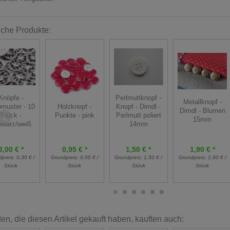
iche Produkte:
Perlmuttknopf -
Knöpfe -
Metallknopf -
Knopf - Dirndl -
muster - 10
Holzknopf -
Dirndl - Blumen
Perlmutt poliert
Stück -
Punkte - pink
15mm
14mm
hwarz/weiß
1,50 € *
1,90 € *
3,00 € *
0,95 € *
Grundpreis:
1,50 € /
Grundpreis:
1,90 € /
dpreis:
0,30 € /
Grundpreis:
0,95 € /
Stück
Stück
Stück
Stück
n, die diesen Artikel gekauft haben, kauften auch: