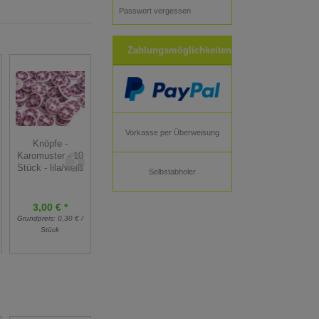
Passwort vergessen
Zahlungsmöglichkeiten
Vorkasse per Überweisung
Knopf - Dirndl -
Knöpfe -
Knöpfe -
galvanisiert -
Karomuster - 10
Karomuster - 10
zartgold farben
Stück - lila/weiß
Stück - rot/weiß
Selbstabholer
12mm
3,00 € *
3,00 € *
1,50 € *
Grundpreis:
0,30 € /
Grundpreis:
0,30 € /
Grundpreis:
1,50 € /
Stück
Stück
Stück