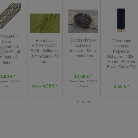
rndlgürtel -
Dirndlschnalle
Reststück
Gütermann
feste
Schließe
VICHY KARO-
universal
quardborte
Schürze - Metall
Stoff - hellgrün -
Polyester
a weiß - 40
- mittelgrau
3 mm Karo - 70
Nähgarn - 100m
 breit - 3
cm
Spule - Berliner
Meter
Blau - Farbe 711
3,90 € *
17,00 € *
dpreis:
7,97 € /
Grundpreis:
17,00 €
4,95 € *
3,50 € *
m
9,90 €
/ Stück