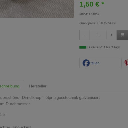
1,50 € *
Inhalt: 1 Stück
Grundpreis:
1,50 € / Stück
Lieferzeit: 1 bis 3 Tage
teilen
schreibung
Hersteller
erschöner Dirndlknopf - Spritzgusstechnik galvanisiert
mm Durchmesser
ück
echter Hingucker!