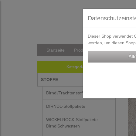
Datenschutzeinst
Dieser Shop verwendet Co
werden, um diesen Shop 
Startseite
Produkte
Versandkosten/Li
TRA
Kategorien
STOFFE
Dirndl/Trachtenstoffe
DIRNDL-Stoffpakete
WICKELROCK-Stoffpakete
DirndlSchwestern