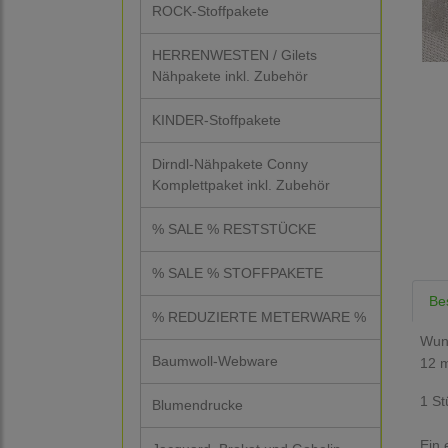
ROCK-Stoffpakete
HERRENWESTEN / Gilets
Nähpakete inkl. Zubehör
KINDER-Stoffpakete
Dirndl-Nähpakete Conny
Komplettpaket inkl. Zubehör
% SALE % RESTSTÜCKE
% SALE % STOFFPAKETE
Be
% REDUZIERTE METERWARE %
Wund
Baumwoll-Webware
12 
1 St
Blumendrucke
Ein 