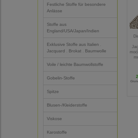
Festliche Stoffe für besondere
Anlässe
Stoffe aus
England/USA/Japan/Indien
Di
Exklusive Stoffe aus Italien .
Jac
Jacquard . Brokat . Baumwolle
mocc
mm
Voile / leichte Baumwollstoffe
2
Gobelin-Stoffe
Grun
Spitze
Blusen-/Kleiderstoffe
Viskose
Karostoffe