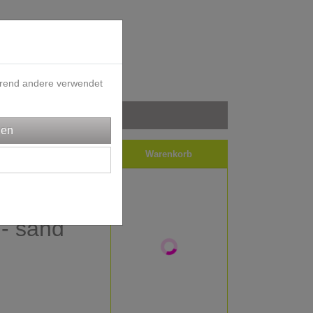
ährend andere verwendet
iele
Impressum
Warenkorb
dl -
 - sand