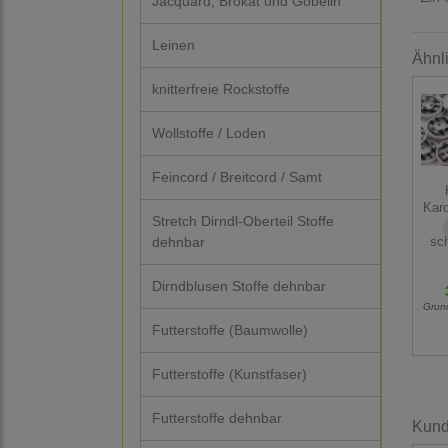
Jacquard, Brokat und Gobelin
Leinen
Ähnl
knitterfreie Rockstoffe
Wollstoffe / Loden
Feincord / Breitcord / Samt
Karo
Stretch Dirndl-Oberteil Stoffe
dehnbar
sc
Dirndblusen Stoffe dehnbar
Grun
Futterstoffe (Baumwolle)
Futterstoffe (Kunstfaser)
Futterstoffe dehnbar
Kunde