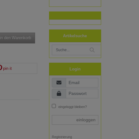
Artikelsuche
in den Warenkorb
pin it
Login
eingeloggt bleiben?
einloggen
Registrierung