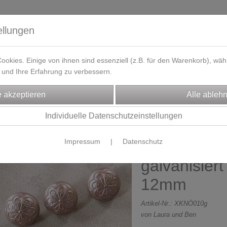
ellungen
okies. Einige von ihnen sind essenziell (z.B. für den Warenkorb), w
und Ihre Erfahrung zu verbessern.
eferzeit
Kontakt / Öffnungszeiten
Gutscheine
Designbeisp
CHTENZUBEHÖR
Trachtenknöpfe
Individuelle Datenschutzeinstellungen
Impressum
|
Datenschutz
Knopf - Dirn
galvanisiert
12mm
Artikel-Nr.:
XKNÖ010g
von Laura und Ben