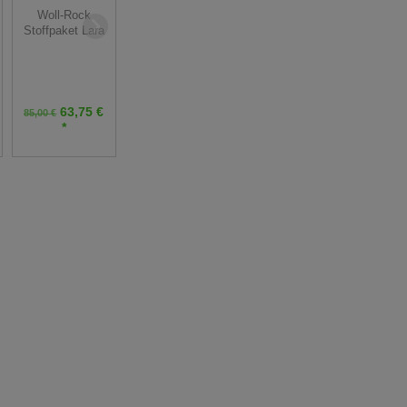
Sommerrock mit
Woll-Rock
Jacquard-Dirndl
Gummibund
Stoffpaket Lara
Stoffpaket
Blumen -
Anna-Maria
graugrün salbei
pfirsich
63,75 €
58,65 €
97,50 €
85,00 €
69,00 €
130,00 €
*
*
*