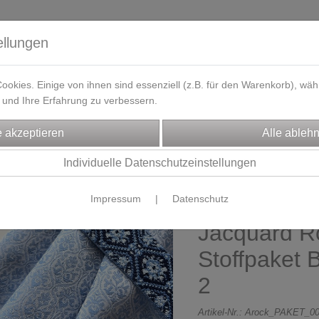
ellungen
okies. Einige von ihnen sind essenziell (z.B. für den Warenkorb), w
und Ihre Erfahrung zu verbessern.
eferzeit
Kontakt / Öffnungszeiten
Gutscheine
Designbeisp
FFE
KINDER-Stoffpakete
Individuelle Datenschutzeinstellungen
Impressum
|
Datenschutz
Kinderrock
Jacquard R
Stoffpaket 
2
Artikel-Nr.:
Arock_PAKET_00