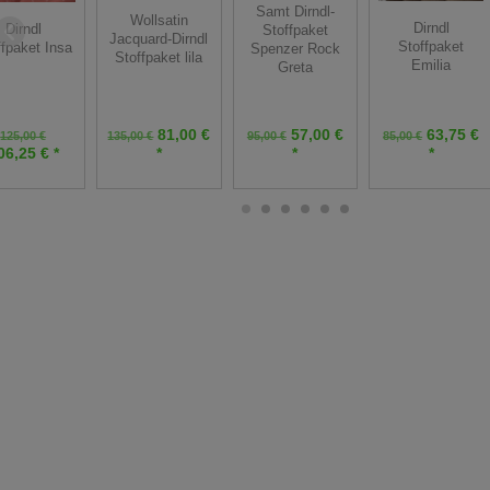
Samt Dirndl-
Wollsatin
Dirndl
Dirndl
Stoffpaket
Jacquard-Dirndl
Stoffpaket
ffpaket Insa
Spenzer Rock
Stoffpaket lila
Emilia
Greta
81,00 €
57,00 €
63,75 €
125,00 €
135,00 €
95,00 €
85,00 €
06,25 € *
*
*
*