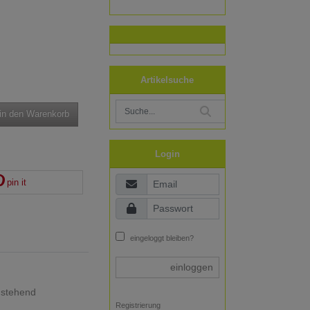
Artikelsuche
in den Warenkorb
Login
pin it
eingeloggt bleiben?
einloggen
hstehend
Registrierung