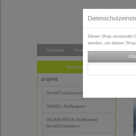
Datenschutzeinst
Dieser Shop verwendet Co
werden, um diesen Shop 
Startseite
Produkte
Versandkosten/Li
STO
Kategorien
STOFFE
-15%
Dirndl/Trachtenstoffe
DIRNDL-Stoffpakete
WICKELROCK-Stoffpakete
DirndlSchwestern