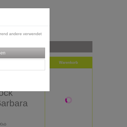
ährend andere verwendet
iele
Impressum
Warenkorb
ock
Barbara
0xb