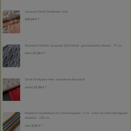
Jacquard Dirndl Stoffpaket Julia
150,00 € *
Reststück Gobelin Jacquard Stoff Dirndl - geometrisches Muster - 75 cm
27,20 € *
32,00 €
Dirndl Stoffpaket Helli - knitterfreier Rockstoff
57,50 € *
115,00 €
Reststück Gummiband für Trachtengürtel - 5 cm - ocker rot türkis Dirndlgürtel
elastisch - 108 cm
5,52 € *
9,20 €