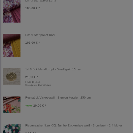
Dirndl Stoffpaket Lena
105,00 € *
Dirndl Stoffpaket Rosi
105,00 € *
14 Stück Metallknopf - Dirndl gold 15mm
21,00 € *
Inhalt: 14 Stück
Grundpreis:
1,50 € / Stück
Reststück Viskosetwill - Blumen koralle - 250 cm
20,00 € *
40,00 €
Riesenzackenlitze XXL Jumbo Zackenlitze weiß - 3 cm breit - 2,4 Meter