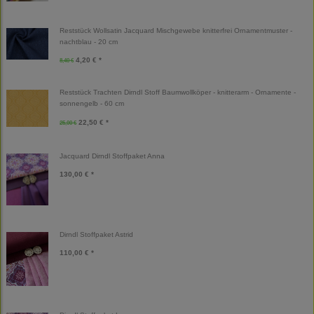
Reststück Wollsatin Jacquard Mischgewebe knitterfrei Ornamentmuster -
nachtblau - 20 cm
4,20 € *
8,40 €
Reststück Trachten Dirndl Stoff Baumwollköper - knitterarm - Ornamente -
sonnengelb - 60 cm
22,50 € *
25,00 €
Jacquard Dirndl Stoffpaket Anna
130,00 € *
Dirndl Stoffpaket Astrid
110,00 € *