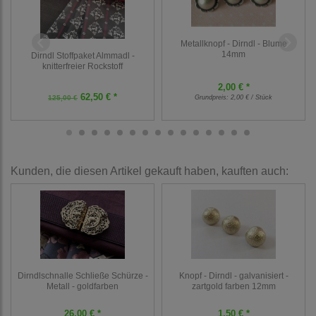
Metallknopf - Dirndl - Blume
14mm
Dirndl Stoffpaket Almmadl -
knitterfreier Rockstoff
2,00 € *
62,50 € *
125,00 €
Grundpreis:
2,00 € / Stück
Kunden, die diesen Artikel gekauft haben, kauften auch:
Dirndlschnalle Schließe Schürze -
Knopf - Dirndl - galvanisiert -
Metall - goldfarben
zartgold farben 12mm
26,00 € *
1,50 € *