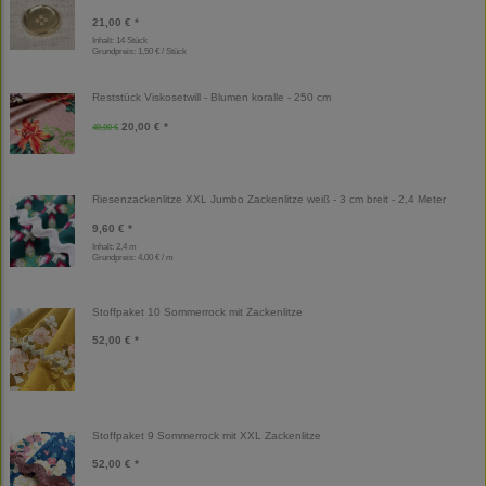
21,00 € *
Inhalt: 14 Stück
Grundpreis:
1,50 € / Stück
Reststück Viskosetwill - Blumen koralle - 250 cm
20,00 € *
40,00 €
Riesenzackenlitze XXL Jumbo Zackenlitze weiß - 3 cm breit - 2,4 Meter
9,60 € *
Inhalt: 2,4 m
Grundpreis:
4,00 € / m
Stoffpaket 10 Sommerrock mit Zackenlitze
52,00 € *
Stoffpaket 9 Sommerrock mit XXL Zackenlitze
52,00 € *