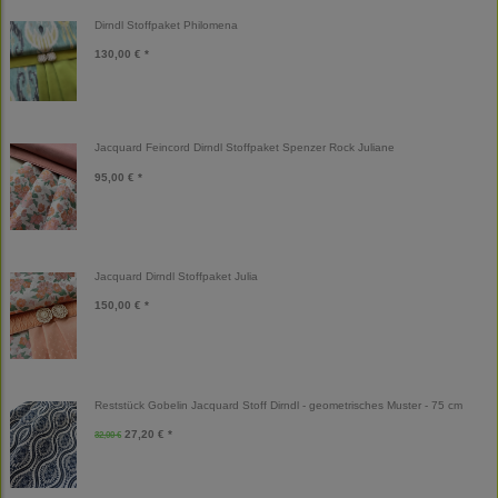
Dirndl Stoffpaket Philomena
130,00 € *
Jacquard Feincord Dirndl Stoffpaket Spenzer Rock Juliane
95,00 € *
Jacquard Dirndl Stoffpaket Julia
150,00 € *
Reststück Gobelin Jacquard Stoff Dirndl - geometrisches Muster - 75 cm
27,20 € *
32,00 €