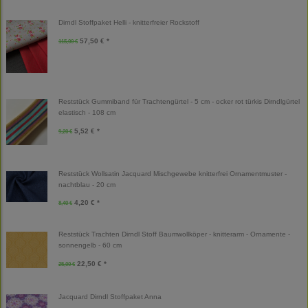
Dirndl Stoffpaket Helli - knitterfreier Rockstoff
57,50 € *
115,00 €
Reststück Gummiband für Trachtengürtel - 5 cm - ocker rot türkis Dirndlgürtel
elastisch - 108 cm
5,52 € *
9,20 €
Reststück Wollsatin Jacquard Mischgewebe knitterfrei Ornamentmuster -
nachtblau - 20 cm
4,20 € *
8,40 €
Reststück Trachten Dirndl Stoff Baumwollköper - knitterarm - Ornamente -
sonnengelb - 60 cm
22,50 € *
25,00 €
Jacquard Dirndl Stoffpaket Anna