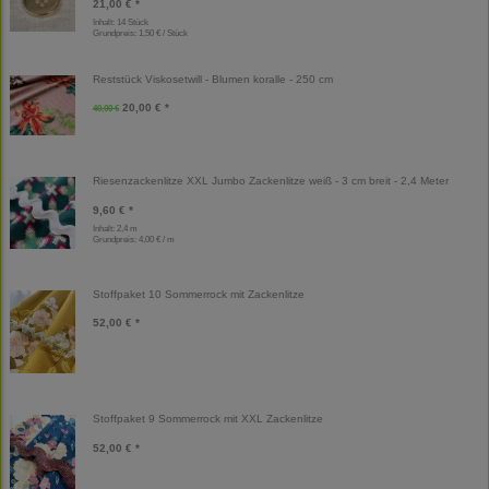
21,00 € *
Inhalt: 14 Stück
Grundpreis:
1,50 € / Stück
Reststück Viskosetwill - Blumen koralle - 250 cm
20,00 € *
40,00 €
Riesenzackenlitze XXL Jumbo Zackenlitze weiß - 3 cm breit - 2,4 Meter
9,60 € *
Inhalt: 2,4 m
Grundpreis:
4,00 € / m
Stoffpaket 10 Sommerrock mit Zackenlitze
52,00 € *
Stoffpaket 9 Sommerrock mit XXL Zackenlitze
52,00 € *