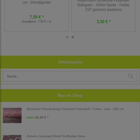
Gütermann universal Polyester
cm - Dirndlgürtel
Nähgarn - 100m Spule - Farbe
237 greener pastures
7,50 € *
3,50 € *
Grundpreis:
7,50 € / m
Artikelsuche
Neu im Shop
Reststück Freudenberg Futtertaft Futterstoff - Futter - rosa - 180 cm
16,20 € *
21,60 €
Gobelin Jacquard Dirndl Stoffpaket Nora