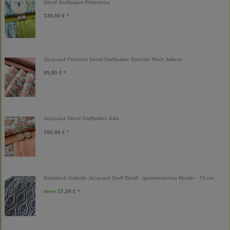
Dirndl Stoffpaket Philomena
130,00 € *
Jacquard Feincord Dirndl Stoffpaket Spenzer Rock Juliane
95,00 € *
Jacquard Dirndl Stoffpaket Julia
150,00 € *
Reststück Gobelin Jacquard Stoff Dirndl - geometrisches Muster - 75 cm
27,20 € *
32,00 €