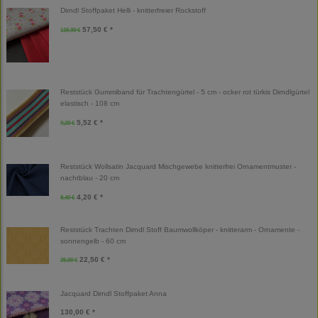
Dirndl Stoffpaket Helli - knitterfreier Rockstoff
57,50 € *
115,00 €
Reststück Gummiband für Trachtengürtel - 5 cm - ocker rot türkis Dirndlgürtel
elastisch - 108 cm
5,52 € *
9,20 €
Reststück Wollsatin Jacquard Mischgewebe knitterfrei Ornamentmuster -
nachtblau - 20 cm
4,20 € *
8,40 €
Reststück Trachten Dirndl Stoff Baumwollköper - knitterarm - Ornamente -
sonnengelb - 60 cm
22,50 € *
25,00 €
Jacquard Dirndl Stoffpaket Anna
130,00 € *