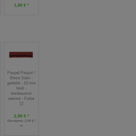
Grundpreis:
2,50 € /
Grundpreis:
0,95 € /
1,00 € *
Stück
Stück
Paspel Paspol /
Biese Satin -
gedreht - 10 mm
breit -
bordeauxrot
weinrot - Farbe
72
2,90 € *
Grundpreis:
2,90 € /
m