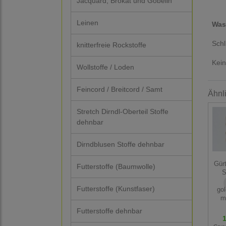
Jacquard, Brokat und Gobelin
Leinen
Was
Schl
knitterfreie Rockstoffe
Kei
Wollstoffe / Loden
Feincord / Breitcord / Samt
Ähnl
Stretch Dirndl-Oberteil Stoffe
dehnbar
Dirndblusen Stoffe dehnbar
Gürt
Futterstoffe (Baumwolle)
S
Futterstoffe (Kunstfaser)
go
m
Futterstoffe dehnbar
1