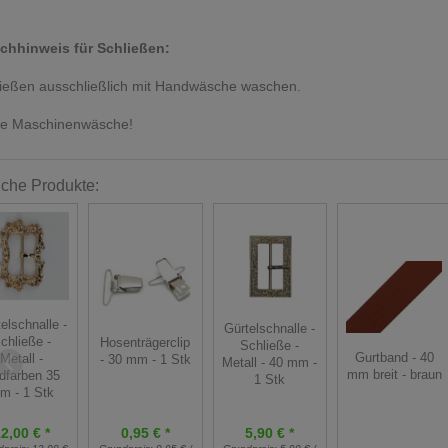
chhinweis für Schließen:
ießen ausschließlich mit Handwäsche waschen.
ne Maschinenwäsche!
iche Produkte:
elschnalle -
Gürtelschnalle -
chließe -
Hosenträgerclip
Schließe -
Gurtband - 40
Metall -
- 30 mm - 1 Stk
Metall - 40 mm -
mm breit - braun
ldfarben 35
1 Stk
m - 1 Stk
2,00 € *
0,95 € *
5,90 € *