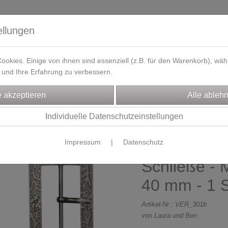
ellungen
okies. Einige von ihnen sind essenziell (z.B. für den Warenkorb), w
und Ihre Erfahrung zu verbessern.
eferzeit
Kontakt / Öffnungszeiten
Gutscheine
Designbeisp
CHTENZUBEHÖR
Gurtbänder
Individuelle Datenschutzeinstellungen
Impressum
|
Datenschutz
Gürtelschnal
Schließe - M
40 mm - 1 S
Artikel-Nr.:
VER_301b
von Laura und Ben