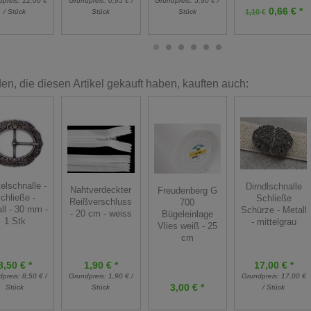
dpreis:
12,00 €
Grundpreis:
0,95 € /
Grundpreis:
5,90 € /
0,66 € *
/ Stück
Stück
Stück
1,10 €
n, die diesen Artikel gekauft haben, kauften auch:
elschnalle -
Dirndlschnalle
Nahtverdeckter
Freudenberg G
chließe -
Schließe
Reißverschluss
700
ll - 30 mm -
Schürze - Metall
- 20 cm - weiss
Bügeleinlage
1 Stk
- mittelgrau
Vlies weiß - 25
cm
8,50 € *
1,90 € *
17,00 € *
dpreis:
8,50 € /
Grundpreis:
1,90 € /
Grundpreis:
17,00 €
3,00 € *
Stück
Stück
/ Stück