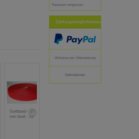
Passwort vergessen
Zahlungsmöglichkeiten
Vorkasse per Überweisung
Selbstabholer
Gürtelschnalle -
Hosenträgerclip
Gurtband - 30
30 mm - 1 Stk
- 24 mm - 1 Stk
mm breit - rot
2,50 € *
0,95 € *