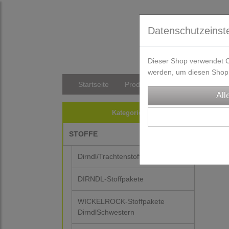
Datenschutzeinst
Dieser Shop verwendet Co
werden, um diesen Shop 
Startseite
Produkte
Versandkosten/Li
TRA
Kategorien
STOFFE
Dirndl/Trachtenstoffe
DIRNDL-Stoffpakete
WICKELROCK-Stoffpakete
DirndlSchwestern