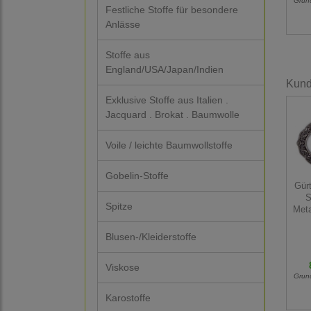
Grun
Festliche Stoffe für besondere
Anlässe
Stoffe aus
England/USA/Japan/Indien
Kunde
Exklusive Stoffe aus Italien .
Jacquard . Brokat . Baumwolle
Voile / leichte Baumwollstoffe
Gobelin-Stoffe
Gürt
S
Spitze
Meta
Blusen-/Kleiderstoffe
Viskose
Grun
Karostoffe