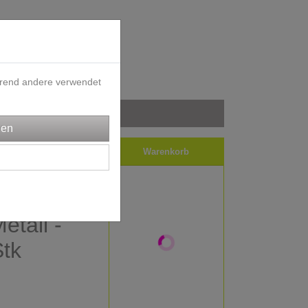
ährend andere verwendet
iele
Impressum
Warenkorb
le -
etall -
tk