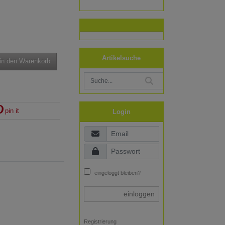
Artikelsuche
in den Warenkorb
pin it
Login
eingeloggt bleiben?
einloggen
Registrierung