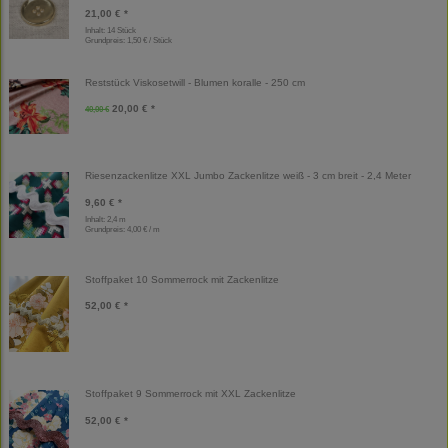
21,00 € *
Inhalt: 14 Stück
Grundpreis:
1,50 € / Stück
Reststück Viskosetwill - Blumen koralle - 250 cm
20,00 € *
40,00 €
Riesenzackenlitze XXL Jumbo Zackenlitze weiß - 3 cm breit - 2,4 Meter
9,60 € *
Inhalt: 2,4 m
Grundpreis:
4,00 € / m
Stoffpaket 10 Sommerrock mit Zackenlitze
52,00 € *
Stoffpaket 9 Sommerrock mit XXL Zackenlitze
52,00 € *