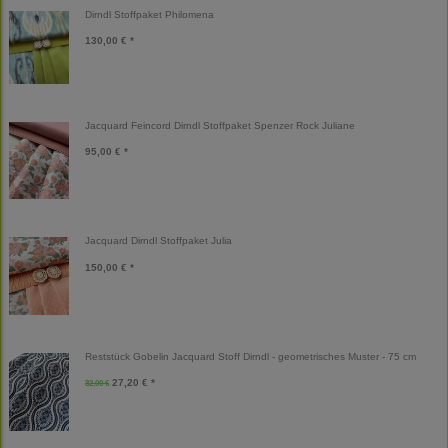
Dirndl Stoffpaket Philomena
130,00 € *
Jacquard Feincord Dirndl Stoffpaket Spenzer Rock Juliane
95,00 € *
Jacquard Dirndl Stoffpaket Julia
150,00 € *
Reststück Gobelin Jacquard Stoff Dirndl - geometrisches Muster - 75 cm
27,20 € *
32,00 €