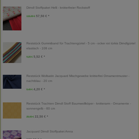
Dirndl Stoffpaket Helli - knitterfreier Rockstoff
57,50 € *
115,00 €
Reststück Gummiband für Trachtengürtel - 5 cm - ocker rot türkis Dirndlgürtel
elastisch - 108 cm
5,52 € *
9,20 €
Reststück Wollsatin Jacquard Mischgewebe knitterfrei Ornamentmuster -
nachtblau - 20 cm
4,20 € *
8,40 €
Reststück Trachten Dirndl Stoff Baumwollköper - knitterarm - Ornamente -
sonnengelb - 60 cm
22,50 € *
25,00 €
Jacquard Dirndl Stoffpaket Anna