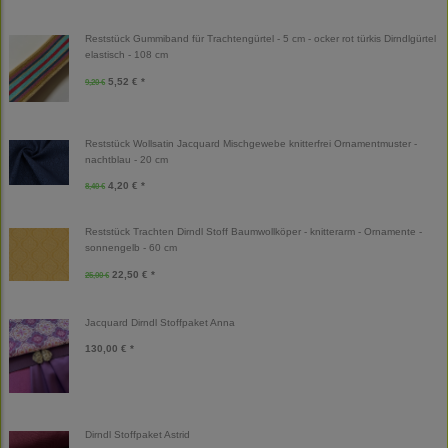
Reststück Gummiband für Trachtengürtel - 5 cm - ocker rot türkis Dirndlgürtel
elastisch - 108 cm
5,52 € *
9,20 €
Reststück Wollsatin Jacquard Mischgewebe knitterfrei Ornamentmuster -
nachtblau - 20 cm
4,20 € *
8,40 €
Reststück Trachten Dirndl Stoff Baumwollköper - knitterarm - Ornamente -
sonnengelb - 60 cm
22,50 € *
25,00 €
Jacquard Dirndl Stoffpaket Anna
130,00 € *
Dirndl Stoffpaket Astrid