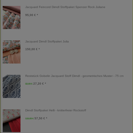
Jacquard Feincord Dirndl Stoffpaket Spenzer Rock Juliane
95,00 € *
Jacquard Dirndl Stoffpaket Julia
150,00 € *
Reststück Gobelin Jacquard Stoff Dirndl - geometrisches Muster - 75 cm
27,20 € *
32,00 €
Dirndl Stoffpaket Helli - knitterfreier Rockstoff
57,50 € *
115,00 €