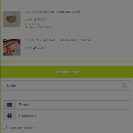
14 Stück Metallknopf - Dirndl gold 15mm
18,90 € *
21,00 €
Inhalt: 14 Stück
Grundpreis:
1,35 € / Stück
Reststück Viskosetwill - Blumen koralle - 250 cm
20,00 € *
40,00 €
Artikelsuche
eingeloggt bleiben?