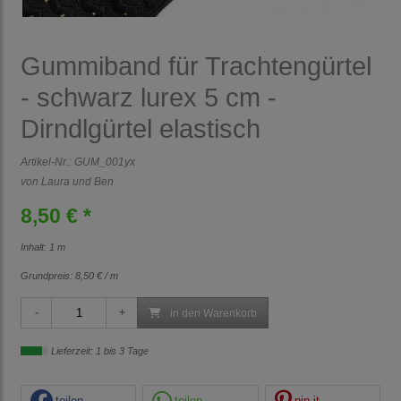
Gummiband für Trachtengürtel
- schwarz lurex 5 cm -
Dirndlgürtel elastisch
Artikel-Nr.:
GUM_001yx
von Laura und Ben
8,50 € *
Inhalt: 1 m
Grundpreis:
8,50 € / m
in den Warenkorb
Lieferzeit: 1 bis 3 Tage
teilen
teilen
pin it