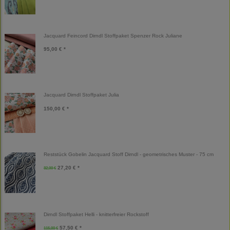
Jacquard Feincord Dirndl Stoffpaket Spenzer Rock Juliane
95,00 € *
Jacquard Dirndl Stoffpaket Julia
150,00 € *
Reststück Gobelin Jacquard Stoff Dirndl - geometrisches Muster - 75 cm
27,20 € *
32,00 €
Dirndl Stoffpaket Helli - knitterfreier Rockstoff
57,50 € *
115,00 €