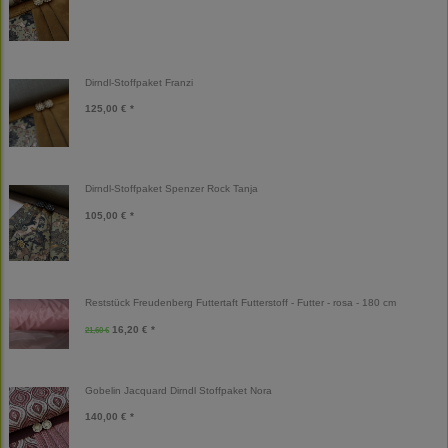
Dirndl-Stoffpaket Franzi
125,00 € *
Dirndl-Stoffpaket Spenzer Rock Tanja
105,00 € *
Reststück Freudenberg Futtertaft Futterstoff - Futter - rosa - 180 cm
16,20 € *
21,60 €
Gobelin Jacquard Dirndl Stoffpaket Nora
140,00 € *