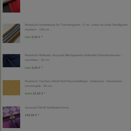
Reststück Gummiband für Trachtengürtel - 5 cm - ocker rot türkis Dirndlgürtel
elastisch - 108 cm
5,52 € *
9,20 €
Reststück Wollsatin Jacquard Mischgewebe knitterfrei Ornamentmuster -
nachtblau - 20 cm
4,20 € *
8,40 €
Reststück Trachten Dirndl Stoff Baumwollköper - knitterarm - Ornamente -
sonnengelb - 60 cm
22,50 € *
25,00 €
Jacquard Dirndl Stoffpaket Anna
130,00 € *