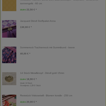
sonnengelb - 60 cm
22,50 € *
25,00 €
Jacquard Dirndl Stoffpaket Anna
130,00 € *
Sommerrock Trachtenrock mit Gummibund - beere
40,00 € *
14 Stück Metallknopf - Dirndl gold 15mm
18,90 € *
21,00 €
Inhalt: 14 Stück
Grundpreis:
1,35 € / Stück
Reststück Viskosetwill - Blumen koralle - 250 cm
20,00 € *
40,00 €