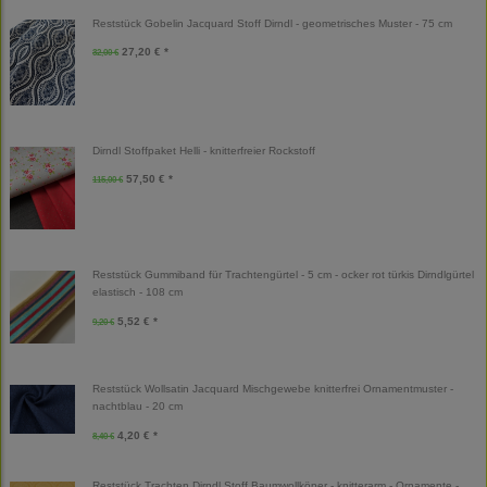
Reststück Gobelin Jacquard Stoff Dirndl - geometrisches Muster - 75 cm
27,20 € *
32,00 €
Dirndl Stoffpaket Helli - knitterfreier Rockstoff
57,50 € *
115,00 €
Reststück Gummiband für Trachtengürtel - 5 cm - ocker rot türkis Dirndlgürtel
elastisch - 108 cm
5,52 € *
9,20 €
Reststück Wollsatin Jacquard Mischgewebe knitterfrei Ornamentmuster -
nachtblau - 20 cm
4,20 € *
8,40 €
Reststück Trachten Dirndl Stoff Baumwollköper - knitterarm - Ornamente -