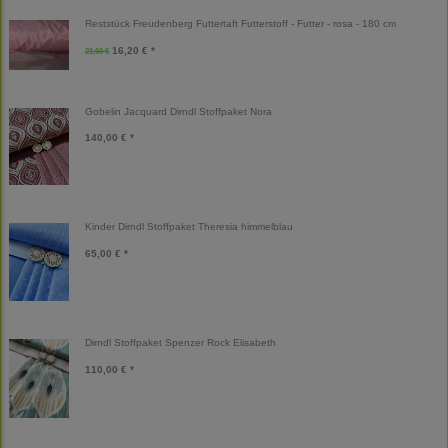
Reststück Freudenberg Futtertaft Futterstoff - Futter - rosa - 180 cm
16,20 € *
21,60 €
Gobelin Jacquard Dirndl Stoffpaket Nora
140,00 € *
Kinder Dirndl Stoffpaket Theresia himmelblau
65,00 € *
Dirndl Stoffpaket Spenzer Rock Elisabeth
110,00 € *