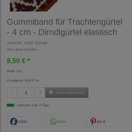
Gummiband für Trachtengürtel
- 4 cm - Dirndlgürtel elastisch
Artikel-Nr.:
GUM_001nda
von Laura und Ben
8,50 € *
Inhalt: 1 m
Grundpreis:
8,50 € / m
in den Warenkorb
Lieferzeit: 1 bis 3 Tage
teilen
teilen
pin it