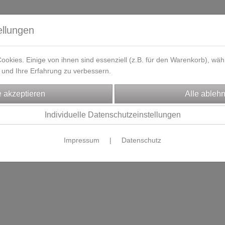
ellungen
okies. Einige von ihnen sind essenziell (z.B. für den Warenkorb), w
und Ihre Erfahrung zu verbessern.
eferzeit
Kontakt / Öffnungszeiten
Gutscheine
Designbeisp
Individuelle Datenschutzeinstellungen
Es wurden leider keine Produkte gefunden.
Impressum
|
Datenschutz