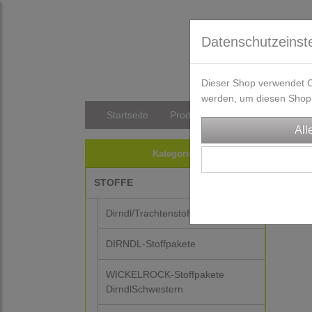
Datenschutzeinst
Dieser Shop verwendet Co
werden, um diesen Shop 
Startseite
Produkte
Versandkosten/Li
Kategorien
STOFFE
Dirndl/Trachtenstoffe
DIRNDL-Stoffpakete
WICKELROCK-Stoffpakete
DirndlSchwestern