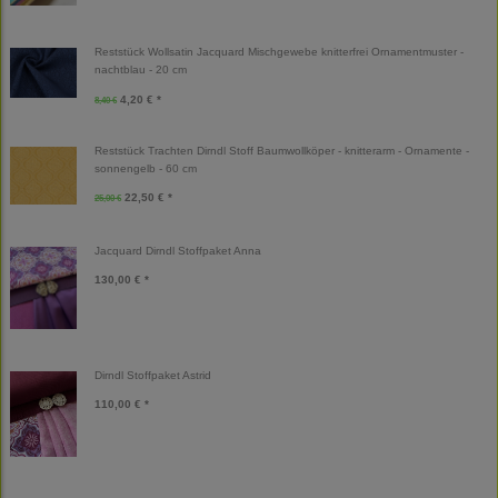
Reststück Wollsatin Jacquard Mischgewebe knitterfrei Ornamentmuster -
nachtblau - 20 cm
4,20 € *
8,40 €
Reststück Trachten Dirndl Stoff Baumwollköper - knitterarm - Ornamente -
sonnengelb - 60 cm
22,50 € *
25,00 €
Jacquard Dirndl Stoffpaket Anna
130,00 € *
Dirndl Stoffpaket Astrid
110,00 € *