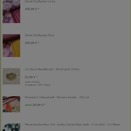
Dirndl Stoffpaket Lena
105,00 € *
Dirndl Stoffpaket Rosi
105,00 € *
14 Stück Metallknopf - Dirndl gold 15mm
21,00 € *
Inhalt: 14 Stück
Grundpreis:
1,50 € / Stück
Reststück Viskosetwill - Blumen koralle - 250 cm
20,00 € *
40,00 €
Riesenzackenlitze XXL Jumbo Zackenlitze weiß - 3 cm breit - 2,4 Meter