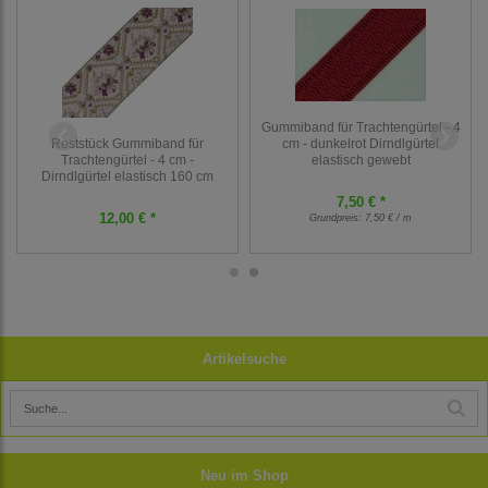
Gummiband für Trachtengürtel - 4
cm - dunkelrot Dirndlgürtel
Reststück Gummiband für
elastisch gewebt
Trachtengürtel - 4 cm -
Dirndlgürtel elastisch 160 cm
7,50 € *
12,00 € *
Grundpreis:
7,50 € / m
Artikelsuche
Neu im Shop