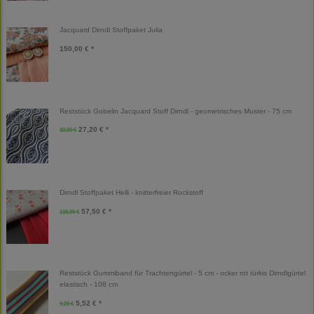
Jacquard Dirndl Stoffpaket Julia
150,00 € *
Reststück Gobelin Jacquard Stoff Dirndl - geometrisches Muster - 75 cm
27,20 € *
32,00 €
Dirndl Stoffpaket Helli - knitterfreier Rockstoff
57,50 € *
115,00 €
Reststück Gummiband für Trachtengürtel - 5 cm - ocker rot türkis Dirndlgürtel
elastisch - 108 cm
5,52 € *
9,20 €