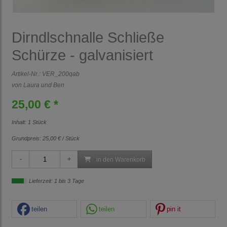
Dirndlschnalle Schließe
Schürze - galvanisiert
Artikel-Nr.:
VER_200qab
von Laura und Ben
25,00 € *
Inhalt: 1 Stück
Grundpreis:
25,00 € / Stück
in den Warenkorb
Lieferzeit: 1 bis 3 Tage
teilen
teilen
pin it