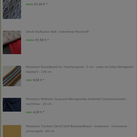
27,20 € *
32,00 €
Dirndl Stoffpaket Helli - knitterfreier Rockstoff
57,50 € *
115,00 €
Reststück Gummiband für Trachtengürtel - 5 cm - ocker rot türkis Dirndlgürtel
elastisch - 108 cm
5,52 € *
9,20 €
Reststück Wollsatin Jacquard Mischgewebe knitterfrei Ornamentmuster -
nachtblau - 20 cm
4,20 € *
8,40 €
Reststück Trachten Dirndl Stoff Baumwollköper - knitterarm - Ornamente -
sonnengelb - 60 cm