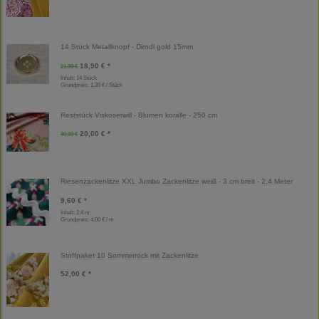
14 Stück Metallknopf - Dirndl gold 15mm
18,90 € *
21,00 €
Inhalt: 14 Stück
Grundpreis:
1,35 € / Stück
Reststück Viskosetwill - Blumen koralle - 250 cm
20,00 € *
40,00 €
Riesenzackenlitze XXL Jumbo Zackenlitze weiß - 3 cm breit - 2,4 Meter
9,60 € *
Inhalt: 2,4 m
Grundpreis:
4,00 € / m
Stoffpaket 10 Sommerrock mit Zackenlitze
52,00 € *