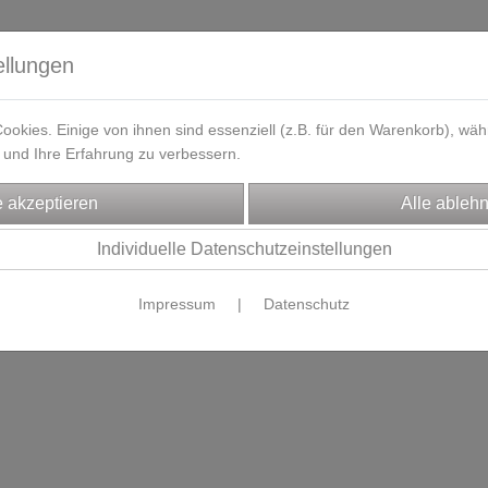
ellungen
okies. Einige von ihnen sind essenziell (z.B. für den Warenkorb), w
und Ihre Erfahrung zu verbessern.
eferzeit
Kontakt / Öffnungszeiten
Gutscheine
Designbeisp
Individuelle Datenschutzeinstellungen
Es wurden leider keine Produkte gefunden.
Impressum
|
Datenschutz