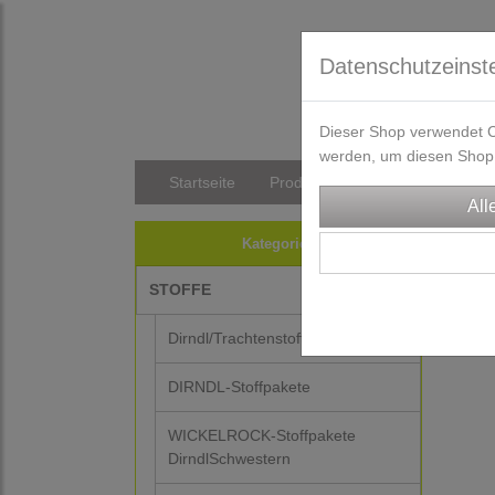
Datenschutzeinst
Dieser Shop verwendet Co
werden, um diesen Shop 
Startseite
Produkte
Versandkosten/Li
Kategorien
STOFFE
Dirndl/Trachtenstoffe
DIRNDL-Stoffpakete
WICKELROCK-Stoffpakete
DirndlSchwestern