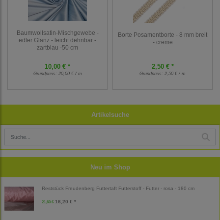
Baumwollsatin-Mischgewebe -
Borte Posamentborte - 8 mm breit
edler Glanz - leicht dehnbar -
- creme
zartblau -50 cm
10,00 € *
2,50 € *
Grundpreis:
20,00 € / m
Grundpreis:
2,50 € / m
Artikelsuche
Neu im Shop
Reststück Freudenberg Futtertaft Futterstoff - Futter - rosa - 180 cm
16,20 € *
21,60 €