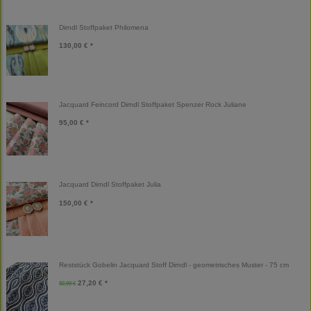
Dirndl Stoffpaket Philomena
130,00 € *
Jacquard Feincord Dirndl Stoffpaket Spenzer Rock Juliane
95,00 € *
Jacquard Dirndl Stoffpaket Julia
150,00 € *
Reststück Gobelin Jacquard Stoff Dirndl - geometrisches Muster - 75 cm
27,20 € *
32,00 €