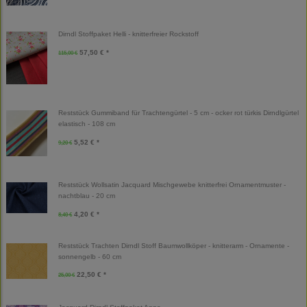
Dirndl Stoffpaket Helli - knitterfreier Rockstoff
57,50 € *
115,00 €
Reststück Gummiband für Trachtengürtel - 5 cm - ocker rot türkis Dirndlgürtel
elastisch - 108 cm
5,52 € *
9,20 €
Reststück Wollsatin Jacquard Mischgewebe knitterfrei Ornamentmuster -
nachtblau - 20 cm
4,20 € *
8,40 €
Reststück Trachten Dirndl Stoff Baumwollköper - knitterarm - Ornamente -
sonnengelb - 60 cm
22,50 € *
25,00 €