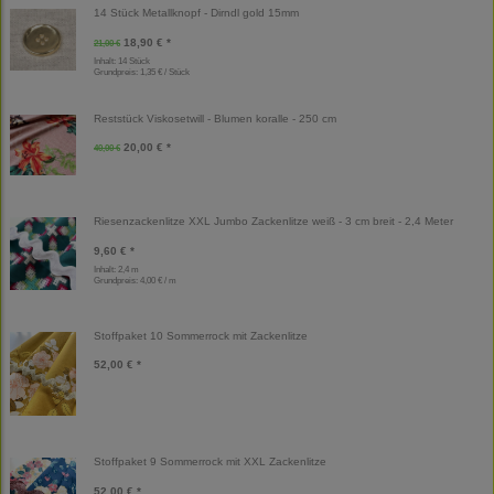
14 Stück Metallknopf - Dirndl gold 15mm
18,90 € *
21,00 €
Inhalt: 14 Stück
Grundpreis:
1,35 € / Stück
Reststück Viskosetwill - Blumen koralle - 250 cm
20,00 € *
40,00 €
Riesenzackenlitze XXL Jumbo Zackenlitze weiß - 3 cm breit - 2,4 Meter
9,60 € *
Inhalt: 2,4 m
Grundpreis:
4,00 € / m
Stoffpaket 10 Sommerrock mit Zackenlitze
52,00 € *
Stoffpaket 9 Sommerrock mit XXL Zackenlitze
52,00 € *