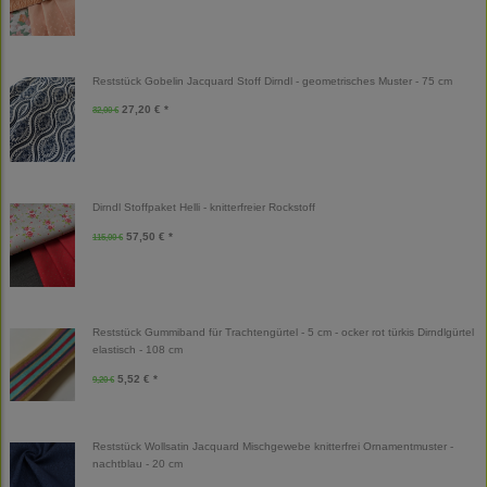
Reststück Gobelin Jacquard Stoff Dirndl - geometrisches Muster - 75 cm
27,20 € *
32,00 €
Dirndl Stoffpaket Helli - knitterfreier Rockstoff
57,50 € *
115,00 €
Reststück Gummiband für Trachtengürtel - 5 cm - ocker rot türkis Dirndlgürtel
elastisch - 108 cm
5,52 € *
9,20 €
Reststück Wollsatin Jacquard Mischgewebe knitterfrei Ornamentmuster -
nachtblau - 20 cm