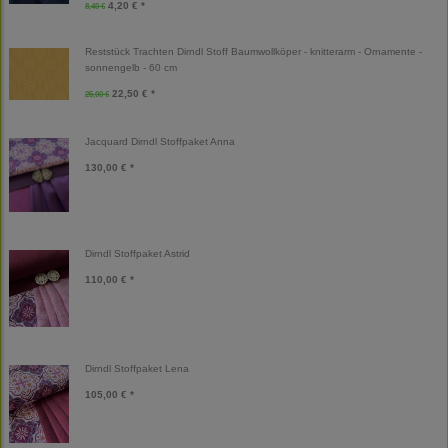
4,20 € *
8,40 €
Reststück Trachten Dirndl Stoff Baumwollköper - knitterarm - Ornamente -
sonnengelb - 60 cm
22,50 € *
25,00 €
Jacquard Dirndl Stoffpaket Anna
130,00 € *
Dirndl Stoffpaket Astrid
110,00 € *
Dirndl Stoffpaket Lena
105,00 € *