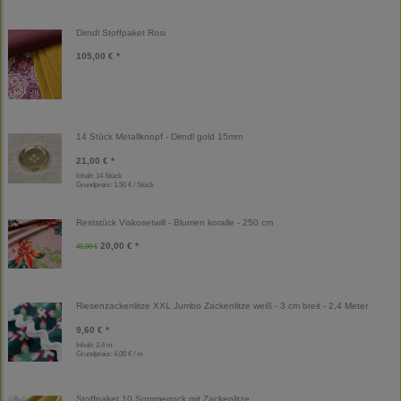
Dirndl Stoffpaket Rosi
105,00 € *
14 Stück Metallknopf - Dirndl gold 15mm
21,00 € *
Inhalt: 14 Stück
Grundpreis:
1,50 € / Stück
Reststück Viskosetwill - Blumen koralle - 250 cm
20,00 € *
40,00 €
Riesenzackenlitze XXL Jumbo Zackenlitze weiß - 3 cm breit - 2,4 Meter
9,60 € *
Inhalt: 2,4 m
Grundpreis:
4,00 € / m
Stoffpaket 10 Sommerrock mit Zackenlitze