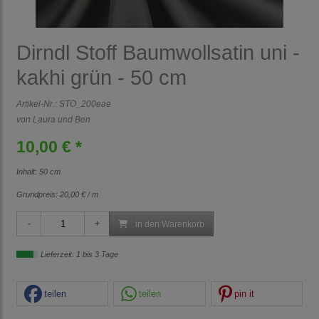
Dirndl Stoff Baumwollsatin uni -
kakhi grün - 50 cm
Artikel-Nr.:
STO_200eae
von Laura und Ben
10,00 € *
Inhalt: 50 cm
Grundpreis:
20,00 € / m
in den Warenkorb
Lieferzeit: 1 bis 3 Tage
teilen
teilen
pin it