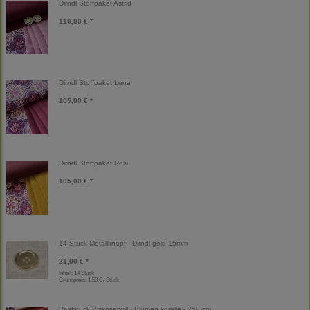
Dirndl Stoffpaket Astrid
110,00 € *
Dirndl Stoffpaket Lena
105,00 € *
Dirndl Stoffpaket Rosi
105,00 € *
14 Stück Metallknopf - Dirndl gold 15mm
21,00 € *
Inhalt: 14 Stück
Grundpreis:
1,50 € / Stück
Reststück Viskosetwill - Blumen koralle - 250 cm