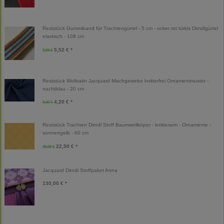
Reststück Gummiband für Trachtengürtel - 5 cm - ocker rot türkis Dirndlgürtel
elastisch - 108 cm
5,52 € *
9,20 €
Reststück Wollsatin Jacquard Mischgewebe knitterfrei Ornamentmuster -
nachtblau - 20 cm
4,20 € *
8,40 €
Reststück Trachten Dirndl Stoff Baumwollköper - knitterarm - Ornamente -
sonnengelb - 60 cm
22,50 € *
25,00 €
Jacquard Dirndl Stoffpaket Anna
130,00 € *