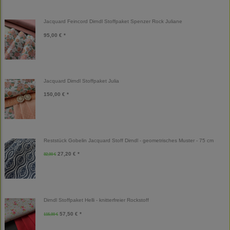
Jacquard Feincord Dirndl Stoffpaket Spenzer Rock Juliane
95,00 € *
Jacquard Dirndl Stoffpaket Julia
150,00 € *
Reststück Gobelin Jacquard Stoff Dirndl - geometrisches Muster - 75 cm
27,20 € *
32,00 €
Dirndl Stoffpaket Helli - knitterfreier Rockstoff
57,50 € *
115,00 €