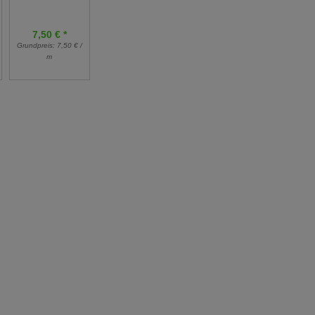
Meter
Meter
30,00 € *
7,50 € *
23,90 € *
Grundpreis:
8,57 € /
Grundpreis:
7,50 € /
Grundpreis:
7,97 € /
m
m
m