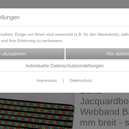
ellungen
okies. Einige von ihnen sind essenziell (z.B. für den Warenkorb), w
und Ihre Erfahrung zu verbessern.
eferzeit
Kontakt / Öffnungszeiten
Gutscheine
Designbeisp
CHTENZUBEHÖR
Individuelle Datenschutzeinstellungen
acquardborten & Webbänder
Impressum
|
Datenschutz
Borte
Jacquardbo
Webband Ba
mm breit - 