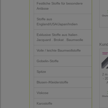
Festliche Stoffe für besondere
Anlässe
Grun
Stoffe aus
England/USA/Japan/Indien
Exklusive Stoffe aus Italien .
Jacquard . Brokat . Baumwolle
Kunde
Voile / leichte Baumwollstoffe
Gobelin-Stoffe
Spitze
2 m
- 2
Blusen-/Kleiderstoffe
Viskose
Grun
Karostoffe