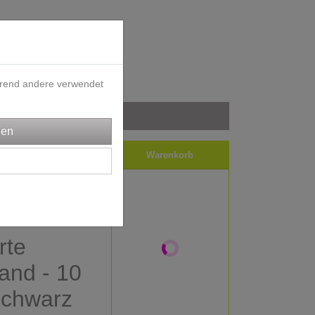
ährend andere verwendet
iele
Impressum
Warenkorb
rte
nd - 10
schwarz