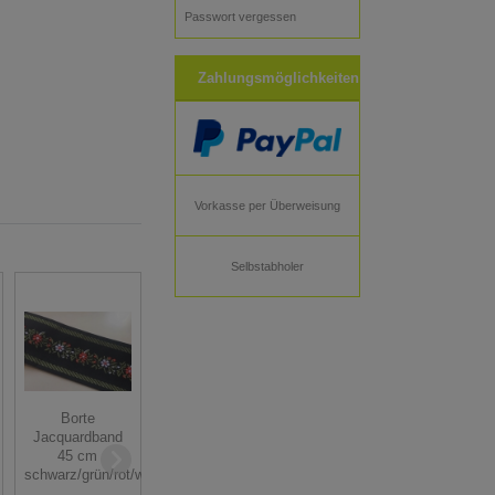
Passwort vergessen
Zahlungsmöglichkeiten
Vorkasse per Überweisung
Selbstabholer
Borte
Jacquardband
Borte
Borte
Goblin Zierborte
Jacquardborte
Jacquardband
- olivgrün creme
Webband Band -
45 cm
gold lurex - 6
45 mm breit -
schwarz/grün/rot/weiß
cm breit 3,5
rosa grau - 3