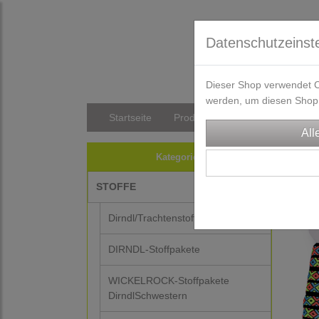
Datenschutzeinst
Dieser Shop verwendet Co
werden, um diesen Shop 
Startseite
Produkte
Versandkosten/Li
TRA
Kategorien
J
STOFFE
Dirndl/Trachtenstoffe
DIRNDL-Stoffpakete
WICKELROCK-Stoffpakete
DirndlSchwestern