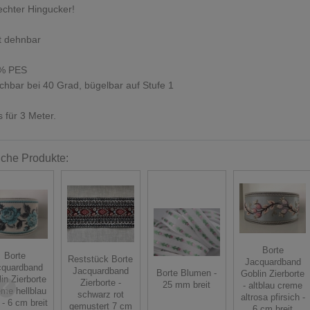
echter Hingucker!
t dehnbar
% PES
hbar bei 40 Grad, bügelbar auf Stufe 1
s für 3 Meter.
iche Produkte:
Borte
Borte
Reststück Borte
Jacquardband
cquardband
Jacquardband
Borte Blumen -
Goblin Zierborte
in Zierborte
Zierborte -
25 mm breit
- altblau creme
eme hellblau
schwarz rot
altrosa pfirsich -
 - 6 cm breit
gemustert 7 cm
6 cm breit