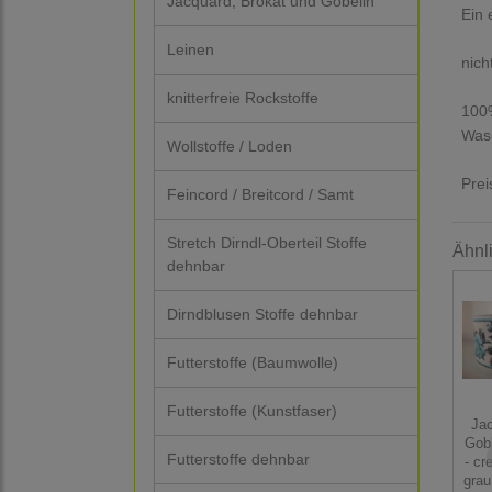
Jacquard, Brokat und Gobelin
Ein 
Leinen
nich
knitterfreie Rockstoffe
100
Wasc
Wollstoffe / Loden
Prei
Feincord / Breitcord / Samt
Stretch Dirndl-Oberteil Stoffe
Ähnl
dehnbar
Dirndblusen Stoffe dehnbar
Futterstoffe (Baumwolle)
Futterstoffe (Kunstfaser)
Ja
Gobl
Futterstoffe dehnbar
- cr
grau