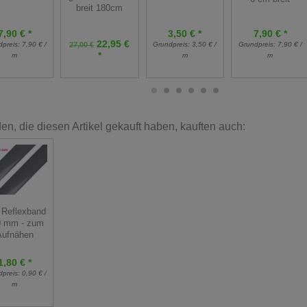
breit 180cm
7,90 € *
3,50 € *
7,90 € *
22,95 €
dpreis:
7,90 € /
27,00 €
Grundpreis:
3,50 € /
Grundpreis:
7,90 € /
*
m
m
m
n, die diesen Artikel gekauft haben, kauften auch:
 Reflexband
0 mm - zum
Aufnähen
1,80 € *
dpreis:
0,90 € /
m