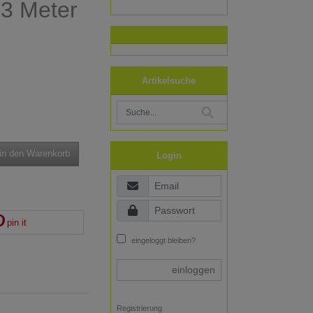
 3 Meter
Artikelsuche
in den Warenkorb
Login
pin it
eingeloggt bleiben?
einloggen
Registrierung