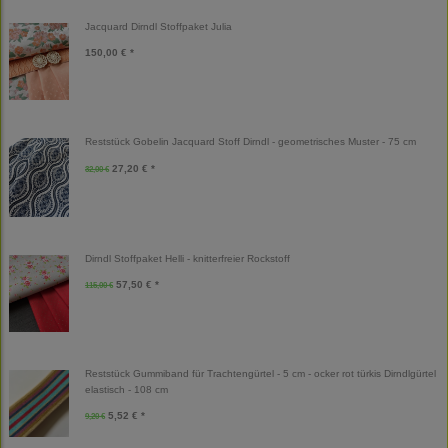
Jacquard Dirndl Stoffpaket Julia
150,00 € *
Reststück Gobelin Jacquard Stoff Dirndl - geometrisches Muster - 75 cm
27,20 € *
32,00 €
Dirndl Stoffpaket Helli - knitterfreier Rockstoff
57,50 € *
115,00 €
Reststück Gummiband für Trachtengürtel - 5 cm - ocker rot türkis Dirndlgürtel
elastisch - 108 cm
5,52 € *
9,20 €