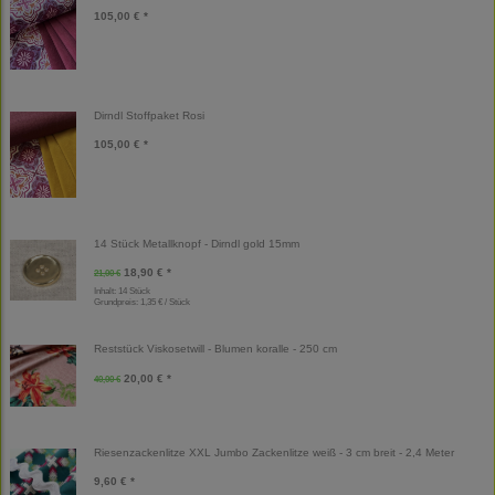
105,00 € *
Dirndl Stoffpaket Rosi
105,00 € *
14 Stück Metallknopf - Dirndl gold 15mm
18,90 € *
21,00 €
Inhalt: 14 Stück
Grundpreis:
1,35 € / Stück
Reststück Viskosetwill - Blumen koralle - 250 cm
20,00 € *
40,00 €
Riesenzackenlitze XXL Jumbo Zackenlitze weiß - 3 cm breit - 2,4 Meter
9,60 € *