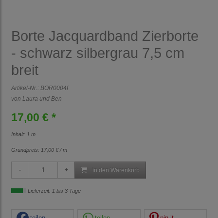
Borte Jacquardband Zierborte
- schwarz silbergrau 7,5 cm
breit
Artikel-Nr.:
BOR0004f
von Laura und Ben
17,00 € *
Inhalt: 1 m
Grundpreis:
17,00 € / m
in den Warenkorb
Lieferzeit: 1 bis 3 Tage
teilen
teilen
pin it