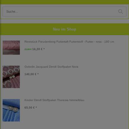
Neu im Shop
Reststück Freudenberg Futtertaft Futterstoff - Futter - rosa - 180 cm
16,20 € *
21,60 €
Gobelin Jacquard Dirndl Stoffpaket Nora
140,00 € *
Kinder Dirndl Stoffpaket Theresia himmelblau
65,00 € *