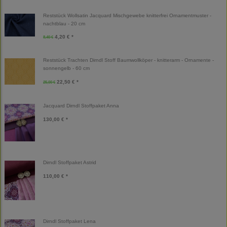
Reststück Wollsatin Jacquard Mischgewebe knitterfrei Ornamentmuster -
nachtblau - 20 cm
4,20 € *
8,40 €
Reststück Trachten Dirndl Stoff Baumwollköper - knitterarm - Ornamente -
sonnengelb - 60 cm
22,50 € *
25,00 €
Jacquard Dirndl Stoffpaket Anna
130,00 € *
Dirndl Stoffpaket Astrid
110,00 € *
Dirndl Stoffpaket Lena