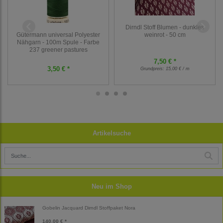
Dirndl Stoff Blumen - dunkles
Gütermann universal Polyester
weinrot - 50 cm
Nähgarn - 100m Spule - Farbe
237 greener pastures
7,50 € *
3,50 € *
Grundpreis:
15,00 € / m
Artikelsuche
Neu im Shop
Gobelin Jacquard Dirndl Stoffpaket Nora
140,00 € *