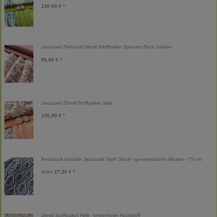
130,00 € *
Jacquard Feincord Dirndl Stoffpaket Spenzer Rock Juliane
95,00 € *
Jacquard Dirndl Stoffpaket Julia
150,00 € *
Reststück Gobelin Jacquard Stoff Dirndl - geometrisches Muster - 75 cm
27,20 € *
32,00 €
Dirndl Stoffpaket Helli - knitterfreier Rockstoff