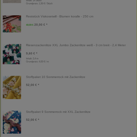
Inhalt: 14 Stück
Grundpreis:
1,50 € / Stück
Reststück Viskosetwill - Blumen koralle - 250 cm
20,00 € *
40,00 €
Riesenzackenlitze XXL Jumbo Zackenlitze weiß - 3 cm breit - 2,4 Meter
9,60 € *
Inhalt: 2,4 m
Grundpreis:
4,00 € / m
Stoffpaket 10 Sommerrock mit Zackenlitze
52,00 € *
Stoffpaket 9 Sommerrock mit XXL Zackenlitze
52,00 € *