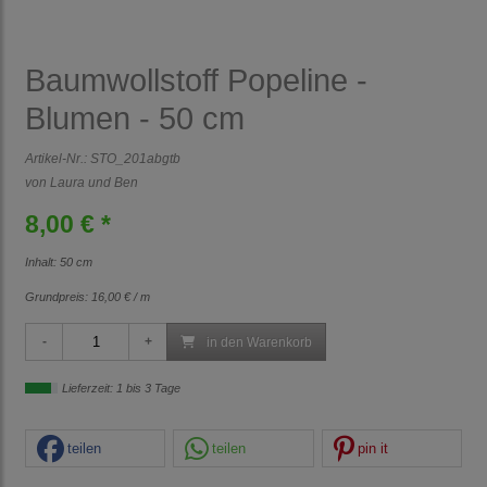
Baumwollstoff Popeline -
Blumen - 50 cm
Artikel-Nr.:
STO_201abgtb
von Laura und Ben
8,00 € *
Inhalt: 50 cm
Grundpreis:
16,00 € / m
in den Warenkorb
Lieferzeit: 1 bis 3 Tage
teilen
teilen
pin it