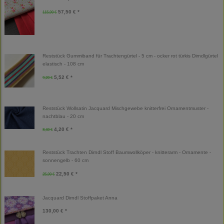
57,50 € *
115,00 €
Reststück Gummiband für Trachtengürtel - 5 cm - ocker rot türkis Dirndlgürtel
elastisch - 108 cm
5,52 € *
9,20 €
Reststück Wollsatin Jacquard Mischgewebe knitterfrei Ornamentmuster -
nachtblau - 20 cm
4,20 € *
8,40 €
Reststück Trachten Dirndl Stoff Baumwollköper - knitterarm - Ornamente -
sonnengelb - 60 cm
22,50 € *
25,00 €
Jacquard Dirndl Stoffpaket Anna
130,00 € *