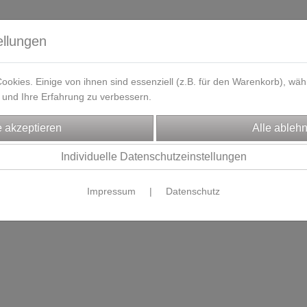
ellungen
okies. Einige von ihnen sind essenziell (z.B. für den Warenkorb), w
und Ihre Erfahrung zu verbessern.
eferzeit
Kontakt / Öffnungszeiten
Gutscheine
Designbeisp
Individuelle Datenschutzeinstellungen
Es wurden leider keine Produkte gefunden.
Impressum
|
Datenschutz