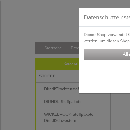
Datenschutzeinst
Dieser Shop verwendet Co
werden, um diesen Shop 
Startseite
Produkte
Versandkosten/Li
Kategorien
STOFFE
Dirndl/Trachtenstoffe
DIRNDL-Stoffpakete
WICKELROCK-Stoffpakete
DirndlSchwestern