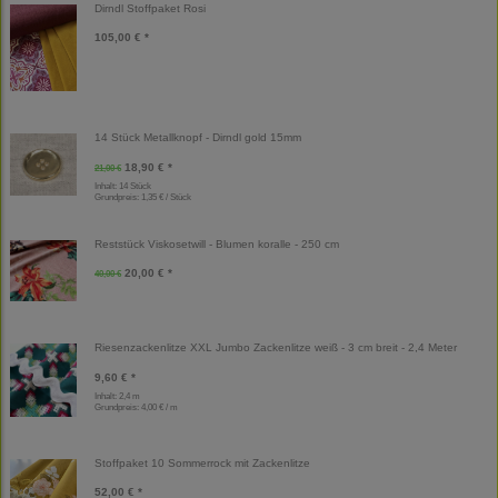
Dirndl Stoffpaket Rosi
105,00 € *
14 Stück Metallknopf - Dirndl gold 15mm
18,90 € *
21,00 €
Inhalt: 14 Stück
Grundpreis:
1,35 € / Stück
Reststück Viskosetwill - Blumen koralle - 250 cm
20,00 € *
40,00 €
Riesenzackenlitze XXL Jumbo Zackenlitze weiß - 3 cm breit - 2,4 Meter
9,60 € *
Inhalt: 2,4 m
Grundpreis:
4,00 € / m
Stoffpaket 10 Sommerrock mit Zackenlitze
52,00 € *