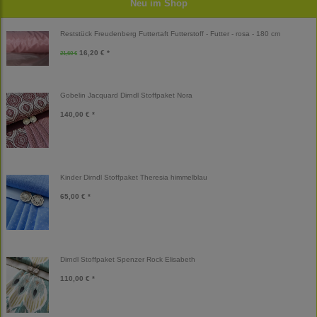
Neu im Shop
Reststück Freudenberg Futtertaft Futterstoff - Futter - rosa - 180 cm
16,20 € *
21,60 €
Gobelin Jacquard Dirndl Stoffpaket Nora
140,00 € *
Kinder Dirndl Stoffpaket Theresia himmelblau
65,00 € *
Dirndl Stoffpaket Spenzer Rock Elisabeth
110,00 € *