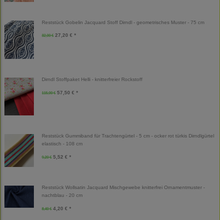
Reststück Gobelin Jacquard Stoff Dirndl - geometrisches Muster - 75 cm
27,20 € *
32,00 €
Dirndl Stoffpaket Helli - knitterfreier Rockstoff
57,50 € *
115,00 €
Reststück Gummiband für Trachtengürtel - 5 cm - ocker rot türkis Dirndlgürtel
elastisch - 108 cm
5,52 € *
9,20 €
Reststück Wollsatin Jacquard Mischgewebe knitterfrei Ornamentmuster -
nachtblau - 20 cm
4,20 € *
8,40 €