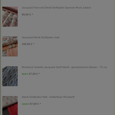
Jacquard Feincord Dirndl Stoffpaket Spenzer Rock Juliane
95,00 € *
Jacquard Dirndl Stoffpaket Julia
150,00 € *
Reststück Gobelin Jacquard Stoff Dirndl - geometrisches Muster - 75 cm
27,20 € *
32,00 €
Dirndl Stoffpaket Helli - knitterfreier Rockstoff
57,50 € *
115,00 €