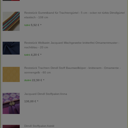
Reststück Gummiband für Trachtengürtel - 5 cm - ocker rot türkis Dirndlgürtel
elastisch - 108 cm
5,52 € *
9,20 €
Reststück Wollsatin Jacquard Mischgewebe knitterfrei Ornamentmuster -
nachtblau - 20 cm
4,20 € *
8,40 €
Reststück Trachten Dirndl Stoff Baumwollköper - knitterarm - Ornamente -
sonnengelb - 60 cm
22,50 € *
25,00 €
Jacquard Dirndl Stoffpaket Anna
130,00 € *
Dirndl Stoffpaket Astrid