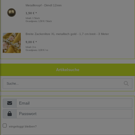
Metallknopf - Dirndl 12mm
1,50 € *
Inhalt: 1 Stück
Grundpreis:
1,50 € / Stück
Breite Zackenlitze XL metallisch gold - 1,7 cm breit - 3 Meter
9,00 € *
Inhalt: 3 m
Grundpreis:
3,00 € / m
Artikelsuche
eingeloggt bleiben?