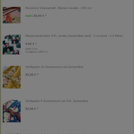
Reststück Viskosetwill - Blumen koralle - 250 cm
20,00 € *
40,00 €
Riesenzackenlitze XXL Jumbo Zackenlitze weiß - 3 cm breit - 2,4 Meter
9,60 € *
Inhalt: 2,4 m
Grundpreis:
4,00 € / m
Stoffpaket 10 Sommerrock mit Zackenlitze
52,00 € *
Stoffpaket 9 Sommerrock mit XXL Zackenlitze
52,00 € *