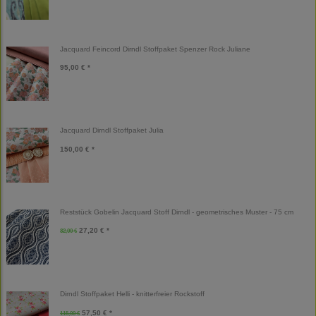
Jacquard Feincord Dirndl Stoffpaket Spenzer Rock Juliane
95,00 € *
Jacquard Dirndl Stoffpaket Julia
150,00 € *
Reststück Gobelin Jacquard Stoff Dirndl - geometrisches Muster - 75 cm
27,20 € *
32,00 €
Dirndl Stoffpaket Helli - knitterfreier Rockstoff
57,50 € *
115,00 €