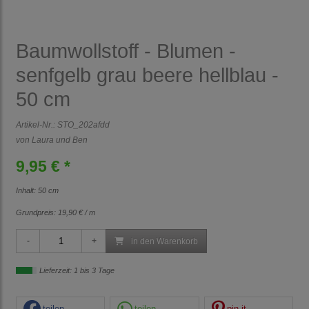
Baumwollstoff - Blumen -
senfgelb grau beere hellblau -
50 cm
Artikel-Nr.:
STO_202afdd
von Laura und Ben
9,95 € *
Inhalt: 50 cm
Grundpreis:
19,90 € / m
in den Warenkorb
Lieferzeit: 1 bis 3 Tage
teilen
teilen
pin it