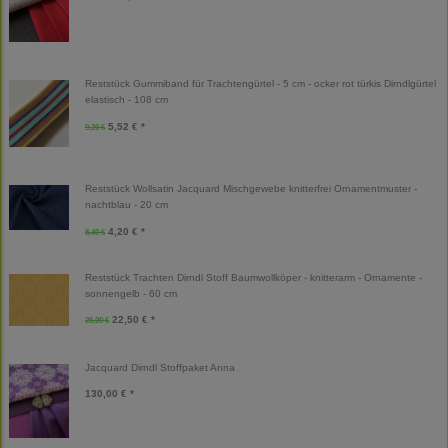
Reststück Gummiband für Trachtengürtel - 5 cm - ocker rot türkis Dirndlgürtel
elastisch - 108 cm
5,52 € *
9,20 €
Reststück Wollsatin Jacquard Mischgewebe knitterfrei Ornamentmuster -
nachtblau - 20 cm
4,20 € *
8,40 €
Reststück Trachten Dirndl Stoff Baumwollköper - knitterarm - Ornamente -
sonnengelb - 60 cm
22,50 € *
25,00 €
Jacquard Dirndl Stoffpaket Anna
130,00 € *