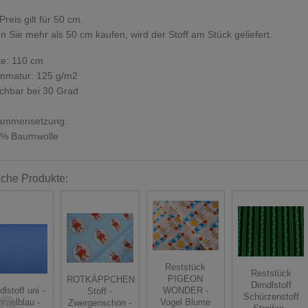
Preis gilt für 50 cm.
 Sie mehr als 50 cm kaufen, wird der Stoff am Stück geliefert.
te: 110 cm
mmatur: 125 g/m2
chbar bei 30 Grad
ammensetzung:
 % Baumwolle
iche Produkte:
Reststück
Reststück
PIGEON
ROTKÄPPCHEN
Dirndlstoff
dlstoff uni -
WONDER -
Stoff -
Schürzenstoff
mmelblau -
Vogel Blume
Zwergenschön -