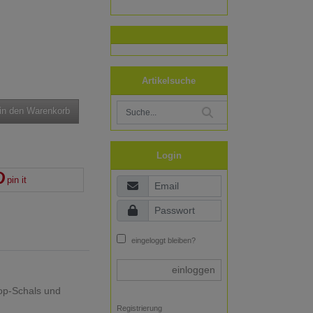
Artikelsuche
in den Warenkorb
Login
pin it
eingeloggt bleiben?
einloggen
oop-Schals und
Registrierung