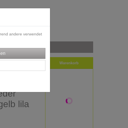
ährend andere verwendet
iele
Impressum
Warenkorb
ff -
eder
elb lila