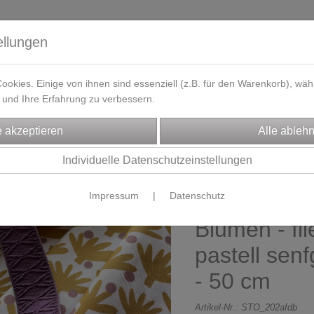
ellungen
okies. Einige von ihnen sind essenziell (z.B. für den Warenkorb), w
und Ihre Erfahrung zu verbessern.
eferzeit
Kontakt / Öffnungszeiten
Gutscheine
Designbeisp
FFE
Blusen-/Kleiderstoffe
Individuelle Datenschutzeinstellungen
Impressum
|
Datenschutz
Baumwollsto
Blumen - fli
pastell senfg
- 50 cm
Artikel-Nr.:
STO_202afdb