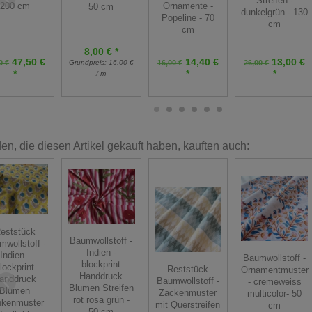
Streifen -
200 cm
Ornamente -
50 cm
dunkelgrün - 130
Popeline - 70
cm
cm
8,00 € *
47,50 €
14,40 €
13,00 €
0 €
Grundpreis:
16,00 €
16,00 €
26,00 €
*
*
*
/ m
n, die diesen Artikel gekauft haben, kauften auch:
eststück
Baumwollstoff -
mwollstoff -
Indien -
Indien -
Baumwollstoff -
blockprint
lockprint
Reststück
Ornamentmuster
Handdruck
anddruck
Baumwollstoff -
- cremeweiss
Blumen Streifen
Blumen
Zackenmuster
multicolor- 50
rot rosa grün -
nkenmuster
mit Querstreifen
cm
50 cm