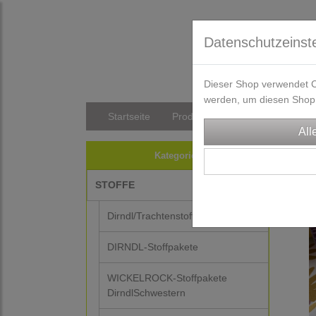
Datenschutzeinst
Dieser Shop verwendet Co
werden, um diesen Shop 
Startseite
Produkte
Versandkosten/Li
STO
Kategorien
STOFFE
Dirndl/Trachtenstoffe
DIRNDL-Stoffpakete
WICKELROCK-Stoffpakete
DirndlSchwestern