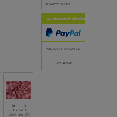
Passwort vergessen
Zahlungsmöglichkeiten
Vorkasse per Überweisung
Selbstabholer
Reststück
Zwergenschön
Kissing birds -
VICHY KARO-
Baumwollstoff -
Jolijou -
Stoff - rot - 5
Winterwunderland
Popeline -