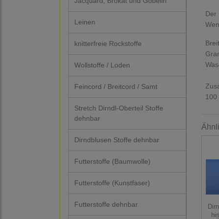
Jacquard, Brokat und Gobelin
Der 
Leinen
Wenn
Brei
knitterfreie Rockstoffe
Gra
Was
Wollstoffe / Loden
Zus
Feincord / Breitcord / Samt
100
Stretch Dirndl-Oberteil Stoffe
dehnbar
Ähnl
Dirndblusen Stoffe dehnbar
Futterstoffe (Baumwolle)
Futterstoffe (Kunstfaser)
Futterstoffe dehnbar
Dirn
hi