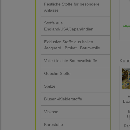
Festliche Stoffe für besondere
Anlässe
Stoffe aus
50,0
England/USA/Japan/Indien
Exklusive Stoffe aus Italien .
Jacquard . Brokat . Baumwolle
Voile / leichte Baumwollstoffe
Kunde
Gobelin-Stoffe
Spitze
R
Blusen-/Kleiderstoffe
Bau
Viskose
b
H
Karostoffe
Ra