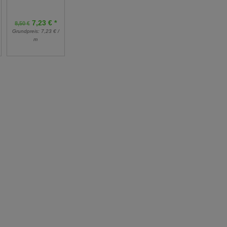
7,23 € *
9,95 € *
11,50 € *
8,50 €
Grundpreis:
7,23 € /
Grundpreis:
19,90 €
Grundpreis:
23,00 €
m
/ m
/ m