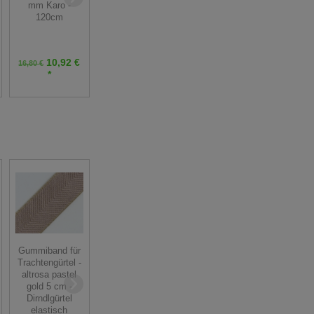
mm Karo -
- 50 cm
orange - 50 cm
120cm
10,00 € *
8,00 € *
10,92 €
16,80 €
Grundpreis:
20,00 €
Grundpreis:
16,00 €
*
/ m
/ m
Gummiband für
Baumwollstoff -
Baumwollstoff -
Trachtengürtel -
Blumen -
Blumen petrol -
altrosa pastel
senfgelb türkis -
50 cm
gold 5 cm -
50 cm
Dirndlgürtel
elastisch