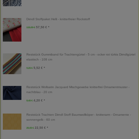
Dirndl Stoffpaket Helli - knitterfreier Rockstoff
57,50 € *
115,00 €
Reststück Gummiband für Trachtengürtel - 5 cm - ocker rot türkis Dirndlgürtel
elastisch - 108 cm
5,52 € *
9,20 €
Reststück Wollsatin Jacquard Mischgewebe knitterfrei Ornamentmuster -
nachtblau - 20 cm
4,20 € *
8,40 €
Reststück Trachten Dirndl Stoff Baumwollköper - knitterarm - Ornamente -
sonnengelb - 60 cm
22,50 € *
25,00 €