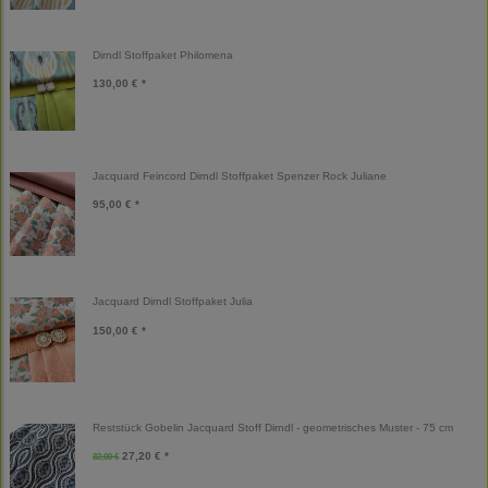
Dirndl Stoffpaket Philomena
130,00 € *
Jacquard Feincord Dirndl Stoffpaket Spenzer Rock Juliane
95,00 € *
Jacquard Dirndl Stoffpaket Julia
150,00 € *
Reststück Gobelin Jacquard Stoff Dirndl - geometrisches Muster - 75 cm
27,20 € *
32,00 €