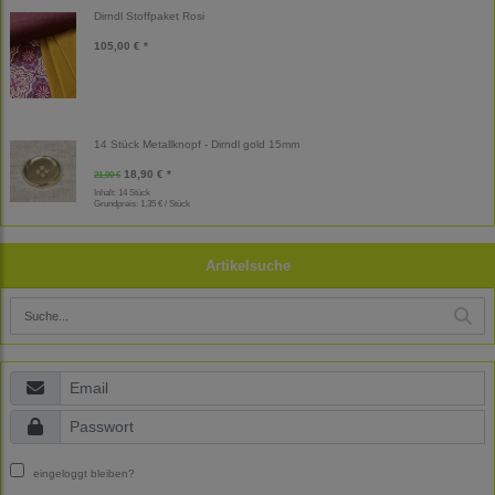
Dirndl Stoffpaket Rosi
105,00 € *
14 Stück Metallknopf - Dirndl gold 15mm
18,90 € *
21,00 €
Inhalt: 14 Stück
Grundpreis:
1,35 € / Stück
Artikelsuche
eingeloggt bleiben?