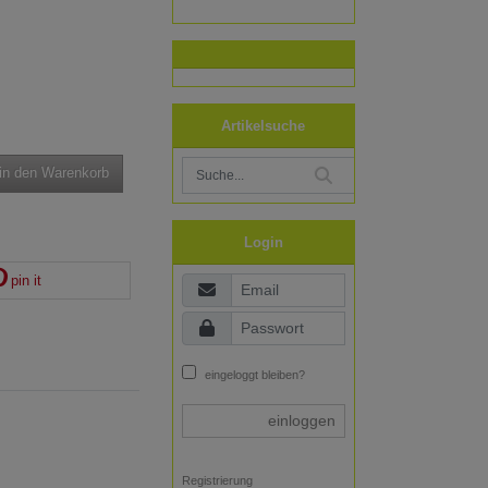
Artikelsuche
in den Warenkorb
Login
pin it
eingeloggt bleiben?
einloggen
Registrierung