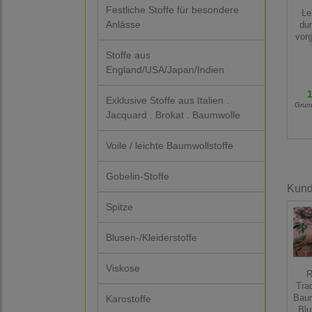
Festliche Stoffe für besondere
Le
Anlässe
du
vor
Stoffe aus
England/USA/Japan/Indien
1
Exklusive Stoffe aus Italien .
Grun
Jacquard . Brokat . Baumwolle
Voile / leichte Baumwollstoffe
Gobelin-Stoffe
Kunde
Spitze
Blusen-/Kleiderstoffe
Viskose
R
Tra
Karostoffe
Baum
Blu