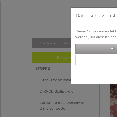
Datenschutzeinst
Dieser Shop verwendet Co
werden, um diesen Shop 
Startseite
Produkte
Versandkosten/Li
STO
Kategorien
STOFFE
Dirndl/Trachtenstoffe
DIRNDL-Stoffpakete
WICKELROCK-Stoffpakete
DirndlSchwestern