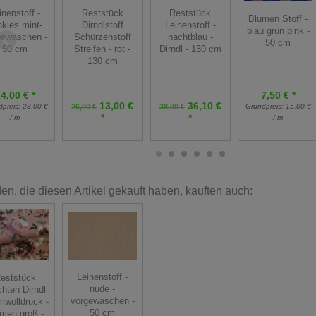
Reststück
Reststück
inenstoff -
Blumen Stoff -
Dirndlstoff
Leinenstoff -
nkles mint-
blau grün pink -
Schürzenstoff
nachtblau -
gewaschen -
50 cm
Streifen - rot -
Dirndl - 130 cm
50 cm
130 cm
4,00 € *
7,50 € *
13,00 €
36,10 €
26,00 €
dpreis:
28,00 €
38,00 €
Grundpreis:
15,00 €
*
*
/ m
/ m
n, die diesen Artikel gekauft haben, kauften auch:
Leinenstoff -
eststück
nude -
chten Dirndl
vorgewaschen -
wolldruck -
50 cm
men groß -