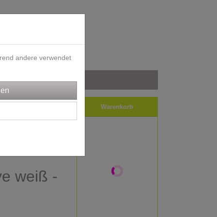
ährend andere verwendet
iele
Impressum
Warenkorb
in Stoff
ve weiß -