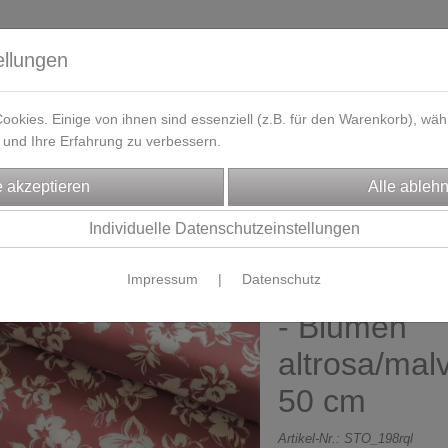
ellungen
okies. Einige von ihnen sind essenziell (z.B. für den Warenkorb), w
und Ihre Erfahrung zu verbessern.
eferzeit
Kontakt / Öffnungszeiten
Gutscheine
Designbeisp
FFE
Dirndl/Trachtenstoffe
Individuelle Datenschutzeinstellungen
Impressum
|
Datenschutz
Baumwollsat
- Blumen
altrosa/mal
50 cm
Artikel-Nr.:
STO_198rql