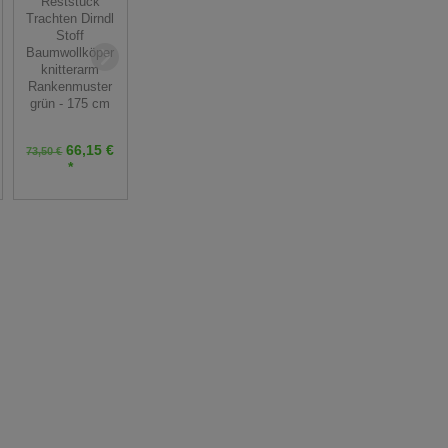
Reststück
Jacquard
Trachten Dirndl
Leinenstoff -
Mischgewebe
Stoff
helles rot -
knitterfrei
Baumwollköper
Dirndl - 50 cm
Ornamentmuster
knitterarm
- türkis petrol
Rankenmuster
pastell - 180 cm
grün - 175 cm
14,00 € *
66,15 €
68,04 €
73,50 €
75,60 €
Grundpreis:
28,00 €
*
*
/ m