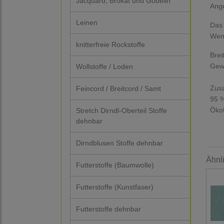
Jacquard, Brokat und Gobelin
Ange
Leinen
Das 
Wenn
knitterfreie Rockstoffe
Brei
Gewi
Wollstoffe / Loden
Zus
Feincord / Breitcord / Samt
95 
Öko
Stretch Dirndl-Oberteil Stoffe
dehnbar
Dirndblusen Stoffe dehnbar
Ähnl
Futterstoffe (Baumwolle)
Futterstoffe (Kunstfaser)
Futterstoffe dehnbar