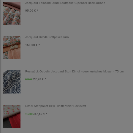
Jacquard Feincord Dirndl Stoffpaket Spenzer Rock Juliane
95,00 € *
Jacquard Dirndl Stoffpaket Julia
150,00 € *
Reststück Gobelin Jacquard Stoff Dirndl - geometrisches Muster - 75 cm
27,20 € *
32,00 €
Dirndl Stoffpaket Helli - knitterfreier Rockstoff
57,50 € *
115,00 €