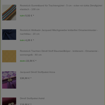
Reststück Gummiband für Trachtengürtel - 5 cm - ocker rot türkis Dirndlgürtel
elastisch - 108 cm
5,52 € *
9,20 €
Reststück Wollsatin Jacquard Mischgewebe knitterfrei Ornamentmuster -
nachtblau - 20 cm
4,20 € *
8,40 €
Reststück Trachten Dirndl Stoff Baumwollköper - knitterarm - Ornamente -
sonnengelb - 60 cm
22,50 € *
25,00 €
Jacquard Dirndl Stoffpaket Anna
130,00 € *
Dirndl Stoffpaket Astrid
110,00 € *