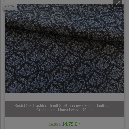
-50%
Reststück Trachten Dirndl Stoff Baumwollköper - knitterarm-
Ornamente - blauschwarz - 70 cm
14,75 € *
29,50 €