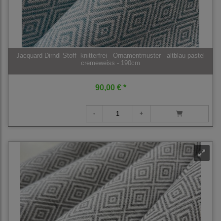
Jacquard Dirndl Stoff- knitterfrei - Ornamentmuster - altblau pastel
cremeweiss - 190cm
90,00 € *