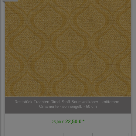
Reststück Trachten Dirndl Stoff Baumwollköper - knitterarm -
Ornamente - sonnengelb - 60 cm
22,50 € *
25,00 €