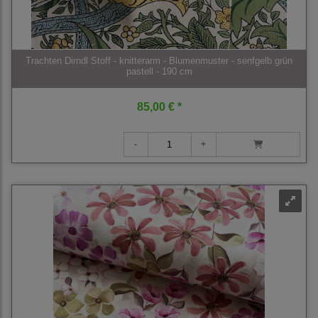
Trachten Dirndl Stoff - knitterarm - Blumenmuster - senfgelb grün
pastell - 190 cm
85,00 € *