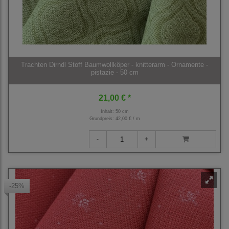
Trachten Dirndl Stoff Baumwollköper - knitterarm - Ornamente -
pistazie - 50 cm
21,00 € *
Inhalt: 50 cm
Grundpreis:
42,00 € / m
-25%