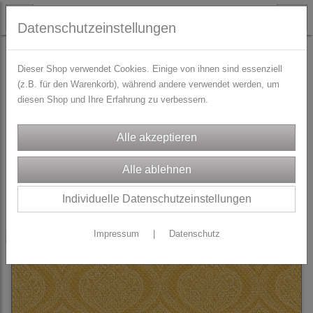
Datenschutzeinstellungen
STOFFE
Dirndl/Trachtenstoffe
Dieser Shop verwendet Cookies. Einige von ihnen sind essenziell
(z.B. für den Warenkorb), während andere verwendet werden, um
diesen Shop und Ihre Erfahrung zu verbessern.
Sortierung wählen
Produkte je Seite
100
1
2
...
7
»
Individuelle Datenschutzeinstellungen
-10%
Impressum
|
Datenschutz