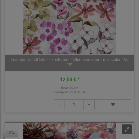
Trachten Dirndl Stoff - knitterarm - Blumenmuster - multicolor - 50
cm
12,50 € *
Inhalt: 50 cm
Grundpreis:
25,00 € / m
-10%