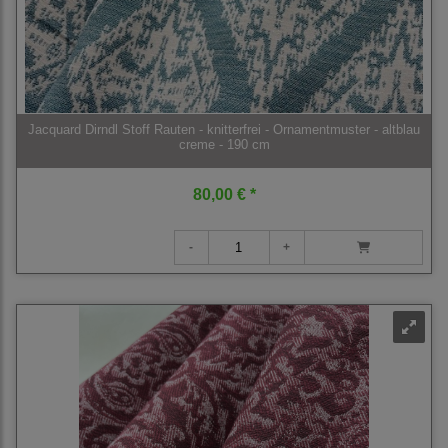
Jacquard Dirndl Stoff Rauten - knitterfrei - Ornamentmuster - altblau
creme - 190 cm
80,00 € *