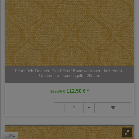
Reststück Trachten Dirndl Stoff Baumwollköper - knitterarm -
Ornamente - sonnengelb - 295 cm
112,50 € *
125,00 €
-10%