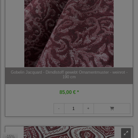
Gobelin Jacquard - Dirndlstoff gewebt Ornamentmuster - weinrot -
190 cm
85,00 € *
-15%