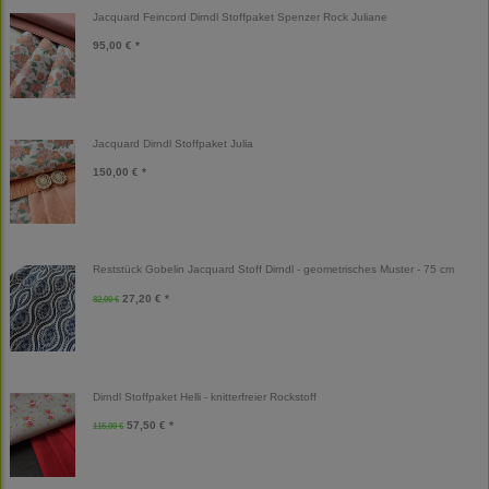
Jacquard Feincord Dirndl Stoffpaket Spenzer Rock Juliane
95,00 € *
Jacquard Dirndl Stoffpaket Julia
150,00 € *
Reststück Gobelin Jacquard Stoff Dirndl - geometrisches Muster - 75 cm
27,20 € *
32,00 €
Dirndl Stoffpaket Helli - knitterfreier Rockstoff
57,50 € *
115,00 €