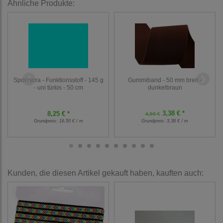
Ähnliche Produkte:
Gummiband - 50 mm breit -
Sportlycra - Funktionsstoff - 145 g
dunkelbraun
- uni türkis - 50 cm
3,38 € *
8,25 € *
4,50 €
Grundpreis:
16,50 € / m
Grundpreis:
3,38 € / m
Kunden, die diesen Artikel gekauft haben, kauften auch: