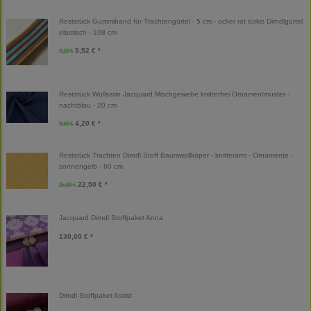
Reststück Gummiband für Trachtengürtel - 5 cm - ocker rot türkis Dirndlgürtel
elastisch - 108 cm
5,52 € *
9,20 €
Reststück Wollsatin Jacquard Mischgewebe knitterfrei Ornamentmuster -
nachtblau - 20 cm
4,20 € *
8,40 €
Reststück Trachten Dirndl Stoff Baumwollköper - knitterarm - Ornamente -
sonnengelb - 60 cm
22,50 € *
25,00 €
Jacquard Dirndl Stoffpaket Anna
130,00 € *
Dirndl Stoffpaket Astrid