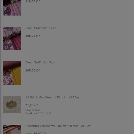
110,00 € *
Dirndl Stoffpaket Lena
105,00 € *
Dirndl Stoffpaket Rosi
105,00 € *
14 Stück Metallknopf - Dirndl gold 15mm
21,00 € *
Inhalt: 14 Stück
Grundpreis:
1,50 € / Stück
Reststück Viskosetwill - Blumen koralle - 250 cm
20,00 € *
40,00 €