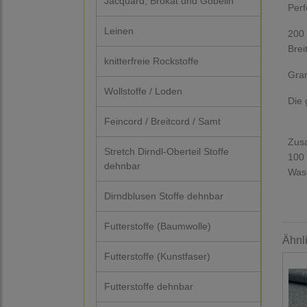
Jacquard, Brokat und Gobelin
Perf
Leinen
200 
Brei
knitterfreie Rockstoffe
Gra
Wollstoffe / Loden
Die 
Feincord / Breitcord / Samt
Zus
Stretch Dirndl-Oberteil Stoffe
100
dehnbar
Was
Dirndblusen Stoffe dehnbar
Futterstoffe (Baumwolle)
Ähnl
Futterstoffe (Kunstfaser)
Futterstoffe dehnbar