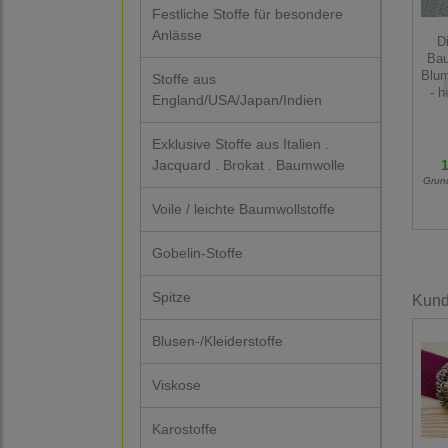
Festliche Stoffe für besondere
Anlässe
Di
Bau
Blu
Stoffe aus
- h
England/USA/Japan/Indien
Exklusive Stoffe aus Italien .
1
Jacquard . Brokat . Baumwolle
Grun
Voile / leichte Baumwollstoffe
Gobelin-Stoffe
Spitze
Kunde
Blusen-/Kleiderstoffe
Viskose
Karostoffe