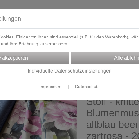
ellungen
okies. Einige von ihnen sind essenziell (z.B. für den Warenkorb), w
und Ihre Erfahrung zu verbessern.
eferzeit
Kontakt / Öffnungszeiten
Gutscheine
Designbeisp
FFE
knitterfreie Rockstoffe
Individuelle Datenschutzeinstellungen
Impressum
|
Datenschutz
Trachten Di
Stoff - knitt
Blumenmust
altblau beer
zartrosa - 