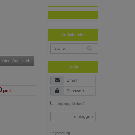
Artikelsuche
in den Warenkorb
Login
pin it
eingeloggt bleiben?
einloggen
Registrierung