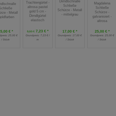
Dirndlschnalle
Trachtengürtel -
Magdalena
ndlschnalle
Schließe
altrosa pastel
Schließe
Schließe
Schürze - Metall
gold 5 cm -
Schürze -
rze - Metall
- mittelgrau
Dirndlgürtel
galvanisiert -
goldfarben
elastisch
altrosa
7,23 € *
5,00 € *
17,00 € *
25,00 € *
8,50 €
dpreis:
25,00 €
Grundpreis:
17,00 €
Grundpreis:
7,23 € /
Grundpreis:
25,00 €
/ Stück
/ Stück
m
/ Stück