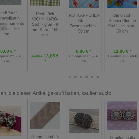
rndl Stoff
Reststück
ROTKÄPPCHEN
Dirndlstoff
mwollsatin
VICHY KARO-
Stoff -
Sophia Blumen
menornamente
Stoff - grün - 9
Zwergenschön -
Stoff - hellblau -
ellblau - 50
mm Karo - 150
50 cm
50 cm
cm
cm
0,00 € *
8,00 € *
11,00 € *
13,65 €
dpreis:
20,00 €
21,00 €
Grundpreis:
16,00 €
Grundpreis:
22,00 €
*
/ m
/ m
/ m
n, die diesen Artikel gekauft haben, kauften auch:
Gummiband für
Dirndlschnalle