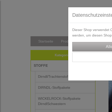
Datenschutzeinst
Dieser Shop verwendet Co
werden, um diesen Shop 
Startseite
Produkte
Versandkosten/Li
STO
Kategorien
STOFFE
-5%
Dirndl/Trachtenstoffe
DIRNDL-Stoffpakete
WICKELROCK-Stoffpakete
DirndlSchwestern