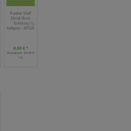
Reststück
Punkte Stoff
Dirndlstoff
Eichhörnchen
Dirndl Rock
Schürzenstoff
Stoff lime -
Schürze
Streifen -
RETRO 50 cm
hellgrün - 50 cm
dunkelgrün - 130
cm
8,00 € *
9,00 € *
13,00 €
26,00 €
Grundpreis:
16,00 €
Grundpreis:
18,00 €
*
/ m
/ m