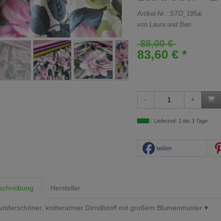
Artikel-Nr.:
STO_195ai
von Laura und Ben
88,00 €
83,60 € *
Lieferzeit: 1 bis 3 Tage
teilen
schreibung
Hersteller
nderschöner, knitterarmer Dirndlstoff mit großem Blumenmuster ♥