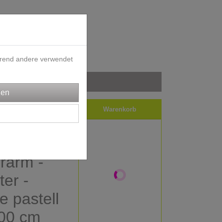
ährend andere verwendet
iele
Impressum
Warenkorb
rndl
erarm -
er -
e pastell
200 cm