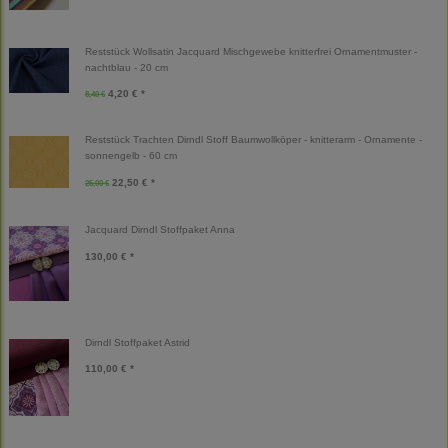
Reststück Wollsatin Jacquard Mischgewebe knitterfrei Ornamentmuster -
nachtblau - 20 cm
4,20 € *
8,40 €
Reststück Trachten Dirndl Stoff Baumwollköper - knitterarm - Ornamente -
sonnengelb - 60 cm
22,50 € *
25,00 €
Jacquard Dirndl Stoffpaket Anna
130,00 € *
Dirndl Stoffpaket Astrid
110,00 € *