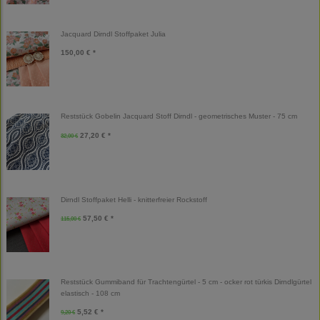
Jacquard Dirndl Stoffpaket Julia
150,00 € *
Reststück Gobelin Jacquard Stoff Dirndl - geometrisches Muster - 75 cm
27,20 € *
32,00 €
Dirndl Stoffpaket Helli - knitterfreier Rockstoff
57,50 € *
115,00 €
Reststück Gummiband für Trachtengürtel - 5 cm - ocker rot türkis Dirndlgürtel
elastisch - 108 cm
5,52 € *
9,20 €