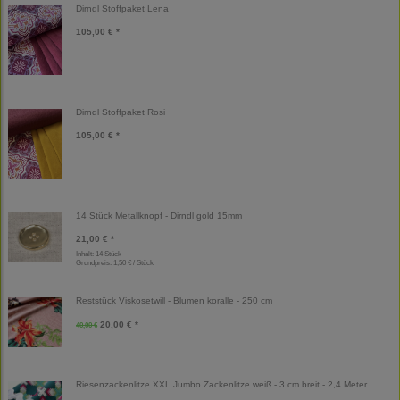
Dirndl Stoffpaket Lena
105,00 € *
Dirndl Stoffpaket Rosi
105,00 € *
14 Stück Metallknopf - Dirndl gold 15mm
21,00 € *
Inhalt: 14 Stück
Grundpreis:
1,50 € / Stück
Reststück Viskosetwill - Blumen koralle - 250 cm
20,00 € *
40,00 €
Riesenzackenlitze XXL Jumbo Zackenlitze weiß - 3 cm breit - 2,4 Meter