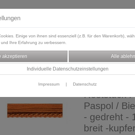
ellungen
okies. Einige von ihnen sind essenziell (z.B. für den Warenkorb), w
und Ihre Erfahrung zu verbessern.
eferzeit
Kontakt / Öffnungszeiten
Gutscheine
Designbeisp
CHTENZUBEHÖR
Individuelle Datenschutzeinstellungen
ierborten & Paspol
Impressum
|
Datenschutz
Reststück 
Paspol / Bi
- gedreht -
breit -kupfe