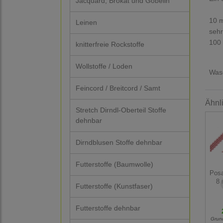
Jacquard, Brokat und Gobelin
10 m
Leinen
sehr
100 
knitterfreie Rockstoffe
Wollstoffe / Loden
Wasc
Feincord / Breitcord / Samt
Ähnl
Stretch Dirndl-Oberteil Stoffe
dehnbar
Dirndblusen Stoffe dehnbar
Futterstoffe (Baumwolle)
Posa
8 
Futterstoffe (Kunstfaser)
Futterstoffe dehnbar
Grun