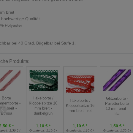
m breit
 hochwertige Qualität
% Polyester
hbar bei 40 Grad. Bügelbar bei Stufe 1.
iche Produkte:
Borte
Häkelborte /
Glitzerborte -
Häkelborte /
mentborte -
Klöppelspitze 16
Pailettenborte
Klöppelspitze 16
mm breit -
mm breit -
10 mm breit -
mm breit - rot
altrosa
dunkelgrün
lila
1,10 € *
2,50 € *
1,10 € *
1,50 € *
Grundpreis:
1,10 € /
dpreis:
2,50 € /
Grundpreis:
1,10 € /
Grundpreis:
1,50 € /