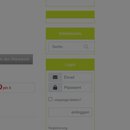
Artikelsuche
in den Warenkorb
Login
pin it
eingeloggt bleiben?
einloggen
Registrierung