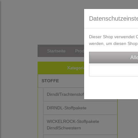
Datenschutzeinst
Dieser Shop verwendet Co
werden, um diesen Shop 
Startseite
Produkte
Versandkosten/Li
TRA
Kategorien
Z
STOFFE
Dirndl/Trachtenstoffe
DIRNDL-Stoffpakete
WICKELROCK-Stoffpakete
DirndlSchwestern