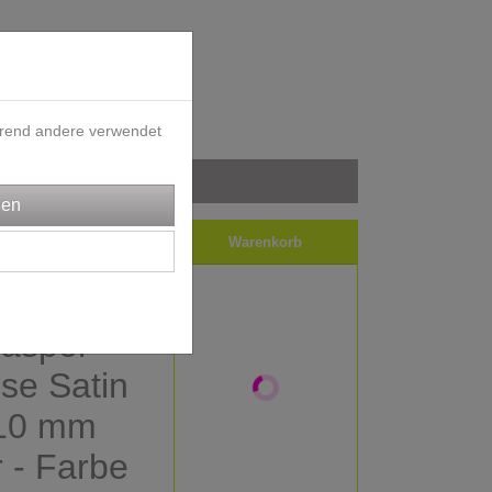
ährend andere verwendet
iele
Impressum
Warenkorb
Paspel
ese Satin
 10 mm
r - Farbe