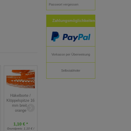
Passwort vergessen
Zahlungsmöglichkeiten
Vorkasse per Überweisung
Selbstabholer
Häkelborte /
Häkelborte /
Glitzerborte -
Klöppelspitze 16
Klöppelspitze 16
Pailettenborte
mm breit -
mm breit - türkis
10 mm breit - rot
orange
1,10 € *
1,10 € *
1,50 € *
Grundpreis:
1,10 € /
Grundpreis:
1,10 € /
Grundpreis:
1,50 € /