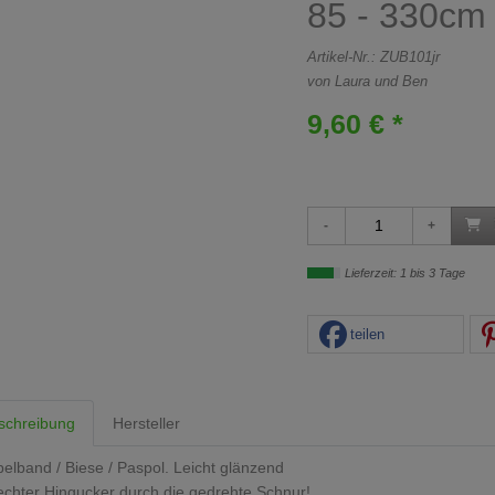
85 - 330cm
Artikel-Nr.:
ZUB101jr
von Laura und Ben
9,60 € *
Lieferzeit: 1 bis 3 Tage
teilen
schreibung
Hersteller
elband / Biese / Paspol. Leicht glänzend
echter Hingucker durch die gedrehte Schnur!