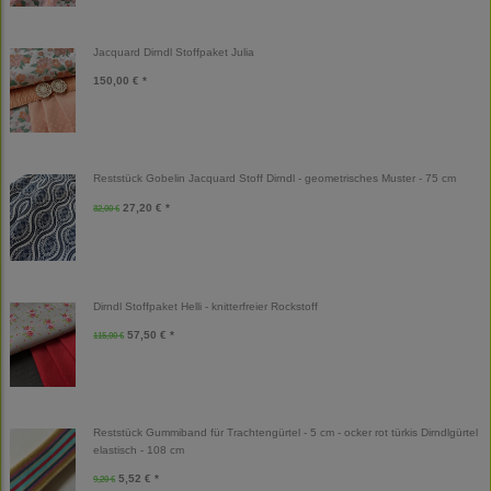
Jacquard Dirndl Stoffpaket Julia
150,00 € *
Reststück Gobelin Jacquard Stoff Dirndl - geometrisches Muster - 75 cm
27,20 € *
32,00 €
Dirndl Stoffpaket Helli - knitterfreier Rockstoff
57,50 € *
115,00 €
Reststück Gummiband für Trachtengürtel - 5 cm - ocker rot türkis Dirndlgürtel
elastisch - 108 cm
5,52 € *
9,20 €