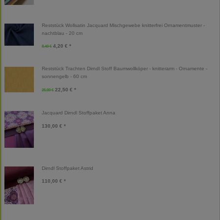
Reststück Wollsatin Jacquard Mischgewebe knitterfrei Ornamentmuster -
nachtblau - 20 cm
4,20 € *
8,40 €
Reststück Trachten Dirndl Stoff Baumwollköper - knitterarm - Ornamente -
sonnengelb - 60 cm
22,50 € *
25,00 €
Jacquard Dirndl Stoffpaket Anna
130,00 € *
Dirndl Stoffpaket Astrid
110,00 € *