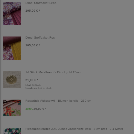
Dirndl Stoffpaket Lena
105,00 € *
Dirndl Stoffpaket Rosi
105,00 € *
14 Stück Metallknopf - Dirndl gold 15mm
21,00 € *
Inhalt: 14 Stück
Grundpreis:
1,50 € / Stück
Reststück Viskosetwill - Blumen koralle - 250 cm
20,00 € *
40,00 €
Riesenzackenlitze XXL Jumbo Zackenlitze weiß - 3 cm breit - 2,4 Meter