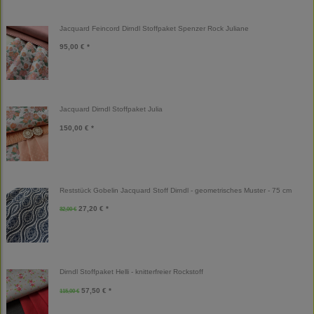
Jacquard Feincord Dirndl Stoffpaket Spenzer Rock Juliane
95,00 € *
Jacquard Dirndl Stoffpaket Julia
150,00 € *
Reststück Gobelin Jacquard Stoff Dirndl - geometrisches Muster - 75 cm
27,20 € *
32,00 €
Dirndl Stoffpaket Helli - knitterfreier Rockstoff
57,50 € *
115,00 €