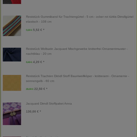
Reststück Gummiband für Trachtengürtel - 5 cm - ocker rot türkis Dirndlgürtel
elastisch - 108 cm
5,52 € *
9,20 €
Reststück Wollsatin Jacquard Mischgewebe knitterfrei Ornamentmuster -
nachtblau - 20 cm
4,20 € *
8,40 €
Reststück Trachten Dirndl Stoff Baumwollköper - knitterarm - Ornamente -
sonnengelb - 60 cm
22,50 € *
25,00 €
Jacquard Dirndl Stoffpaket Anna
130,00 € *