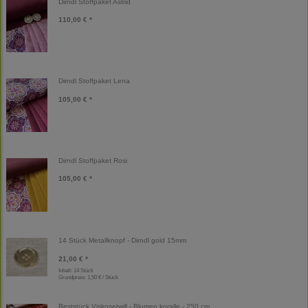
Dirndl Stoffpaket Astrid
110,00 € *
Dirndl Stoffpaket Lena
105,00 € *
Dirndl Stoffpaket Rosi
105,00 € *
14 Stück Metallknopf - Dirndl gold 15mm
21,00 € *
Inhalt: 14 Stück
Grundpreis:
1,50 € / Stück
Reststück Viskosetwill - Blumen koralle - 250 cm