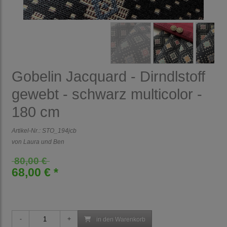
Gobelin Jacquard - Dirndlstoff
gewebt - schwarz multicolor -
180 cm
Artikel-Nr.:
STO_194jcb
von Laura und Ben
80,00 €
68,00 € *
in den Warenkorb